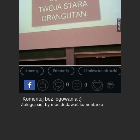
#memy
#demoty
#śmieszne obrazki
#two
0
0
Komentuj bez logowania :)
Zaloguj się
, by móc dodawać komentarze.