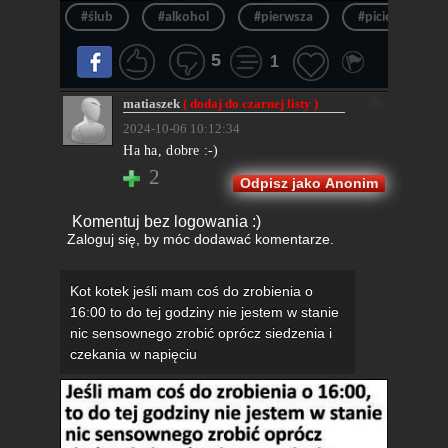
#ślub
#alkohol
#pierwsza
#picie
#
5
1
matiaszek
( dodaj do czarnej listy )
2024-10-06 10:12:34
Ha ha, dobre :-)
2
Odpisz jako Anonim
Komentuj bez logowania :)
Zaloguj się
, by móc dodawać komentarze.
Kot kotek jeśli mam coś do zrobienia o
16:00 to do tej godziny nie jestem w stanie
nic sensownego zrobić oprócz siedzenia i
czekania w napięciu