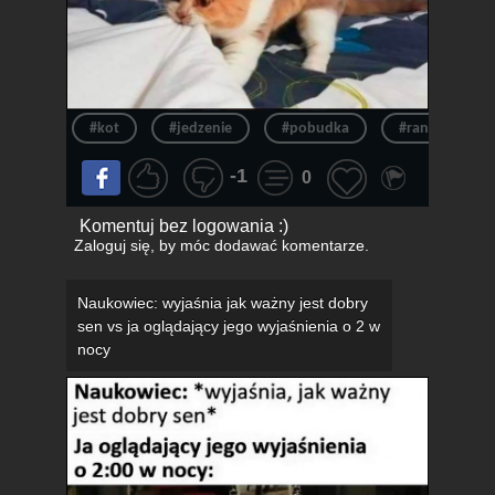
#kot
#jedzenie
#pobudka
#ranek
-1
0
Komentuj bez logowania :)
Zaloguj się
, by móc dodawać komentarze.
Naukowiec: wyjaśnia jak ważny jest dobry
sen vs ja oglądający jego wyjaśnienia o 2 w
nocy