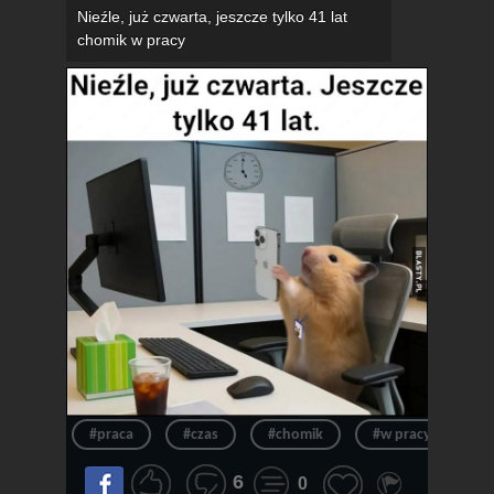
Nieźle, już czwarta, jeszcze tylko 41 lat
chomik w pracy
#praca
#czas
#chomik
#w pracy
#
6
0