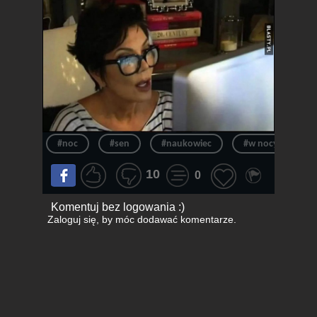
#noc
#sen
#naukowiec
#w nocy
#
10
0
Komentuj bez logowania :)
Zaloguj się
, by móc dodawać komentarze.