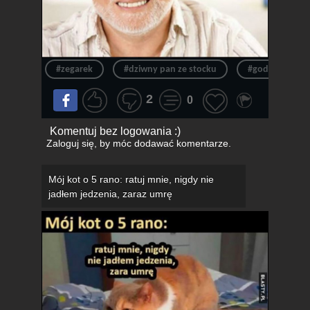
#zegarek
#dziwny pan ze stocku
#godzina
2
0
Komentuj bez logowania :)
Zaloguj się
, by móc dodawać komentarze.
Mój kot o 5 rano: ratuj mnie, nigdy nie
jadłem jedzenia, zaraz umrę