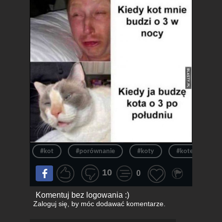
#kot
#porównanie
#koty
#kotek
10
0
Komentuj bez logowania :)
Zaloguj się
, by móc dodawać komentarze.