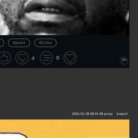
#gwint
#śruba
0
4
2016-02-28 08:03:48
przez
krejzol