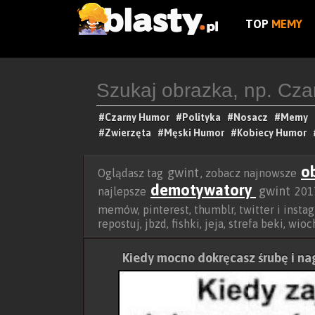
TOP
MEMY
#Czarny Humor
#Polityka
#Nosacz
#Memy
#Zwierzęta
#Męski Humor
#Kobiecy Humor
o
gwint
Oglądasz tag
, zobacz najnowsze
demotywatory
gwint
najlepsze
2017
memów, pinterest, thumblr, twitter i inst
repostuj, jbzd, fishki, jeja, strefa beki, wi
Kiedy mocno dokręcasz śrubę i na