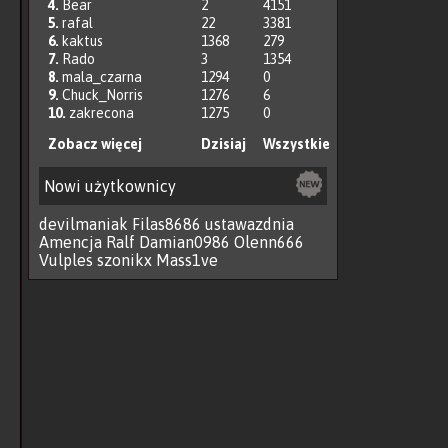
4.
Bear
2
4151
5.
rafal
22
3381
6.
kaktus
1368
279
7.
Rado
3
1354
8.
mala_czarna
1294
0
9.
Chuck_Norris
1276
6
10.
zakrecona
1275
0
Zobacz więcej
Dzisiaj
Wszystkie
Nowi użytkownicy
devilmaniak
Filas8686
ustawazdnia
Amencja
Ralf
Damian0986
Olenn666
Vulples
szonikx
Mass1ve