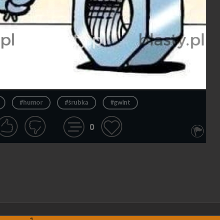
#humor
#śrubka
#gwint
0