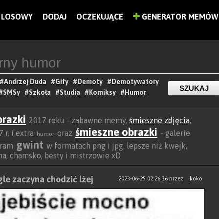
LOSOWY
DODAJ
OCZEKUJĄCE
GENERATOR MEMÓW
#Andrzej Duda
#Gify
#Demoty
#Demotywatory
#SMSy
#Szkoła
#Studia
#Komiksy
#Humor
brazki
2017 roku - zabawne memy,
śmieszne zdjęcia
,
śmieszne obrazki
 r. i extra
oraz
- galerie
humor
gwint
agram
w formatach png i jpg. lepsze niż kwejk,
ocha, chamsko, besty i mistrzowie xD
gle zaczyna chodzić lżej
2023-06-25 02:26:36
przez
koko