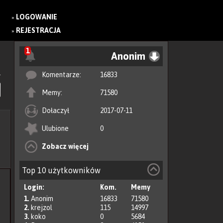
LOGOWANIE
»
REJESTRACJA
»
1
Anonim
Komentarze:
16833
Memy:
71580
Dołaczył
2017-07-11
Ulubione
0
Zobacz więcej
Top 10 użytkowników
Login:
Kom.
Memy
1.
Anonim
16833
71580
2.
krejzol
115
14997
3.
koko
0
5684