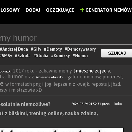
LOSOWY
DODAJ
OCZEKUJĄCE
GENERATOR MEMÓW
#Andrzej Duda
#Gify
#Demoty
#Demotywatory
#SMSy
#Szkoła
#Studia
#Komiksy
#Humor
2017 roku - zabawne memy,
śmieszne zdjęcia
,
obrazki
humor
xtra
oraz
- galerie memów, pinterest,
śmieszne obrazki
ce
w formatach png i jpg. lepsze niż kwejk, repostuj, jbzd,
besty i mistrzowie xD
bsolutnie niemożliwe?
2026-07-29 01:52:31
przez
koko
t z bliskimi, trening online, nauka zdalna,