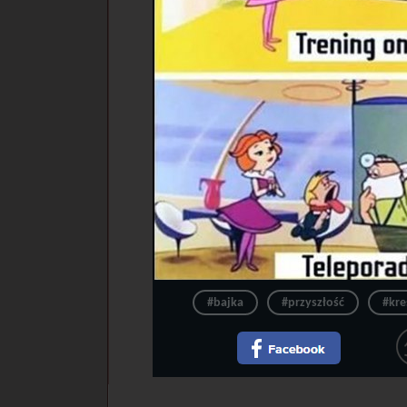
#bajka
#przyszłość
#kr