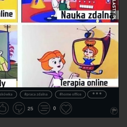
...
eskówka
#praca zdalna
#home office
0
25