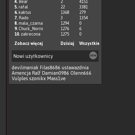
4.
Bear
2
4151
5.
rafal
22
3381
6.
kaktus
1368
279
7.
Rado
3
1354
8.
mala_czarna
1294
0
9.
Chuck_Norris
1276
6
10.
zakrecona
1275
0
Zobacz więcej
Dzisiaj
Wszystkie
Nowi użytkownicy
devilmaniak
Filas8686
ustawazdnia
Amencja
Ralf
Damian0986
Olenn666
Vulples
szonikx
Mass1ve