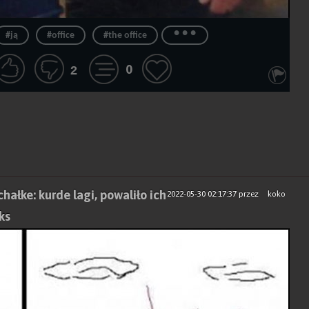
...
#ją
#office
#the office
0
2
hałke: kurde lagi, powaliło ich
2022-05-30 02:17:37
przez
koko
ks