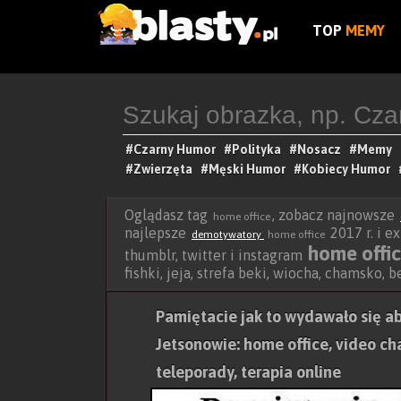
TOP
MEMY
#Czarny Humor
#Polityka
#Nosacz
#Memy
#Zwierzęta
#Męski Humor
#Kobiecy Humor
Oglądasz tag
, zobacz najnowsze
home office
najlepsze
2017 r. i e
demotywatory
home office
home offi
thumblr, twitter i instagram
fishki, jeja, strefa beki, wiocha, chamsko, 
Pamiętacie jak to wydawało się a
Jetsonowie: home office, video cha
teleporady, terapia online