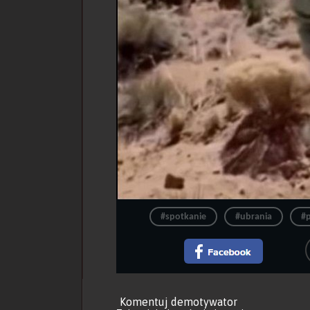
#spotkanie
#ubrania
#p
Komentuj demotywator