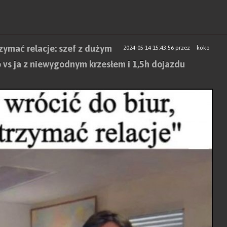
zymać relacje: szef z dużym
2024-05-14 15:43:56
przez
koko
o vs ja z niewygodnym krzesłem i 1,5h dojazdu