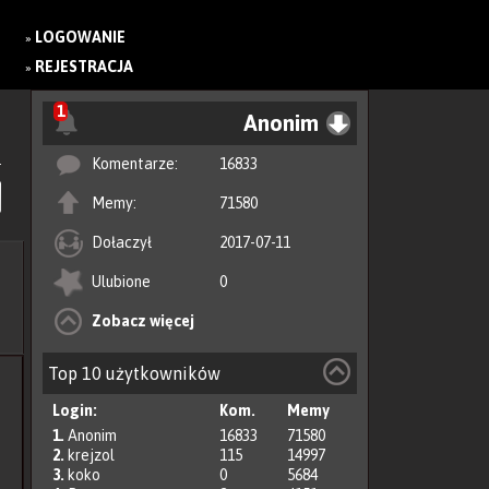
LOGOWANIE
»
REJESTRACJA
»
1
Anonim
Komentarze:
16833
Memy:
71580
Dołaczył
2017-07-11
Ulubione
0
Zobacz więcej
Top 10 użytkowników
Login:
Kom.
Memy
1.
Anonim
16833
71580
2.
krejzol
115
14997
3.
koko
0
5684