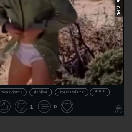
...
raca z domu
#online
#praca zdalna
0
1