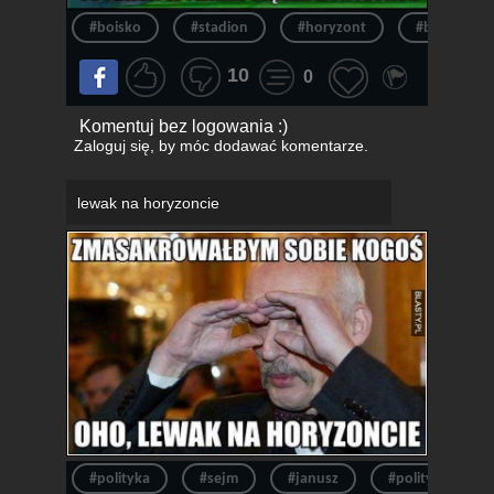
#boisko
#stadion
#horyzont
#biegnie
10
0
Komentuj bez logowania :)
Zaloguj się
, by móc dodawać komentarze.
lewak na horyzoncie
#polityka
#sejm
#janusz
#polityk