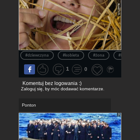
#dziewczyna
#kobieta
#żona
#laska
1
0
Komentuj bez logowania :)
Zaloguj się
, by móc dodawać komentarze.
Ponton