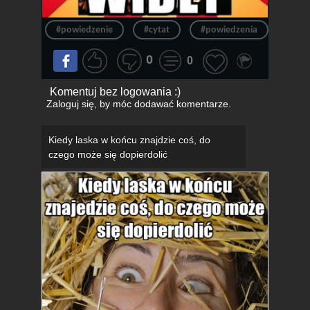
#powiedzenie
#cytat
#powiedzenia
#wid
0
0
Komentuj bez logowania :)
Zaloguj się
, by móc dodawać komentarze.
Kiedy laska w końcu znajdzie coś, do
czego może się dopierdolić