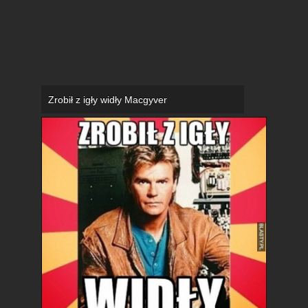
Zrobił z igły widły Macgyver