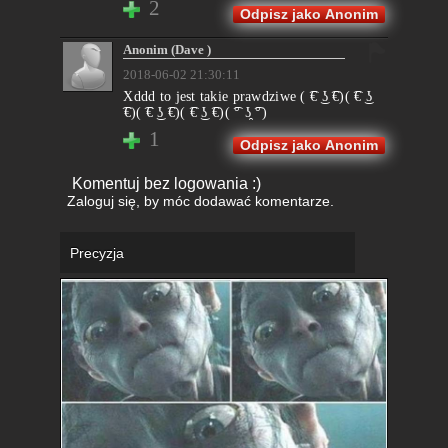
2
Odpisz jako Anonim
Anonim (Dave )
2018-06-02 21:30:11
Xddd to jest takie prawdziwe ( ͡€ ͜ʖ ͡€)( ͡€ ͜ʖ
͡€)( ͡€ ͜ʖ ͡€)( ͡€ ͜ʖ ͡€)( ͡° ʖ̯ ͡°)
1
Odpisz jako Anonim
Komentuj bez logowania :)
Zaloguj się
, by móc dodawać komentarze.
Precyzja