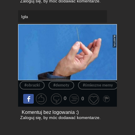
Zaloguj się
, by móc dodawać komentarze.
Igła
#obrazki
#demoty
#śmieszne memy
#śmi
0
0
Komentuj bez logowania :)
Zaloguj się
, by móc dodawać komentarze.