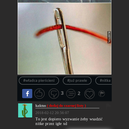
#władca pierścieni
#już prawie
#nitka
#ig
3
2
kaktus
( dodaj do czarnej listy )
2018-02-12 20:56:07
To jest dopiero wyzwanie żeby wsadzić
nitke przez igłe xd