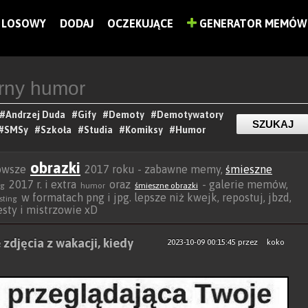
LOSOWY
DODAJ
OCZEKUJĄCE
GENERATOR MEMÓW
#Andrzej Duda
#Gify
#Demoty
#Demotywatory
#SMSy
#Szkoła
#Studia
#Komiksy
#Humor
obrazki
nowsze
2017 roku - zabawne memy,
śmieszne
2017 r. i extra
oraz
- galerie memów,
ng
humor
śmieszne obrazki
w formatach png i jpg. lepsze niż kwejk, repostuj, jbzd,
sting
besty i mistrzowie xD
zdjęcia z wakacji, kiedy
2023-10-09 00:15:45
przez
koko