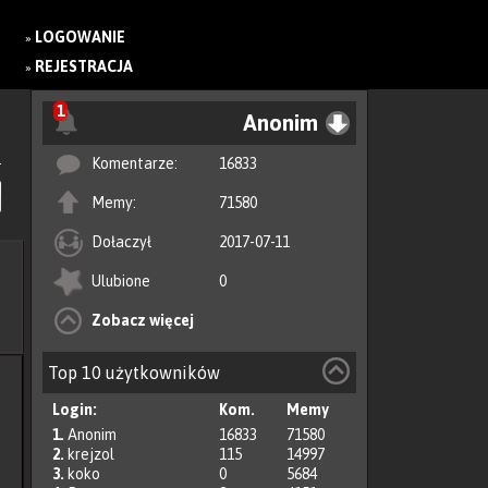
LOGOWANIE
»
REJESTRACJA
»
1
Anonim
Komentarze:
16833
Memy:
71580
Dołaczył
2017-07-11
Ulubione
0
Zobacz więcej
Top 10 użytkowników
Login:
Kom.
Memy
1.
Anonim
16833
71580
2.
krejzol
115
14997
3.
koko
0
5684