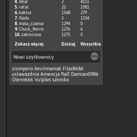
4.
Bear
2
4151
5.
rafal
22
3381
6.
kaktus
1368
279
7.
Rado
3
1354
8.
mala_czarna
1294
0
9.
Chuck_Norris
1276
6
10.
zakrecona
1275
0
Zobacz więcej
Dzisiaj
Wszystkie
Nowi użytkownicy
ziompero
devilmaniak
Filas8686
ustawazdnia
Amencja
Ralf
Damian0986
Olenn666
Vulples
szonikx