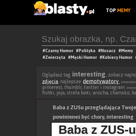
TOP
MEMY
#Czarny Humor
#Polityka
#Nosacz
#Memy
#Zwierzęta
#Męski Humor
#Kobiecy Humor
interesting
Oglądasz tag
, zobacz naj
demotywatory
zdjęcia
, najlepsze
interesti
pinterest, thumblr, twitter i instagram
intere
fishki, jeja, strefa beki, wiocha, chamsko, 
Baba z ZUSu przeglądająca Twoje 
powinieneś być chory, interesting