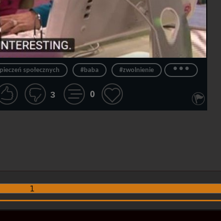
...
pieczeń społecznych
#baba
#zwolnienie
0
3
1