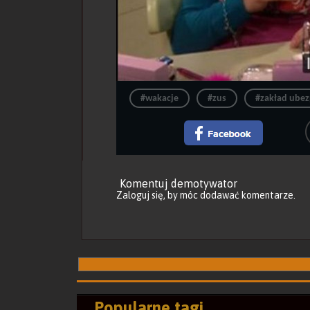
#wakacje
#zus
#zakład ubez
Komentuj demotywator
Zaloguj się
, by móc dodawać komentarze.
Popularne tagi