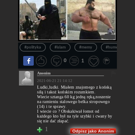
#polityka
#islam
#memy
#humor
0
1
Anonim
2021-06-21 21:14:12
Ludki,ludki. Miałem znajomego z końską
siłą i takoż końskim rozumkiem.
Wiecie sztanga 60 kg jedną ręką,noszenie
na ramieniu stalowego belka stropowego
(14) i te sprawy.
I wiecie co ? Obskakiwał łomot od
każdego kto był na tyle szybki i cwany by
się nie dać złapać.
1
Odpisz jako Anonim