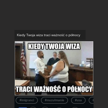
Kiedy Twoja wiza traci ważność o północy
#imigranci
#muzułmanie
#usa
#meksykan