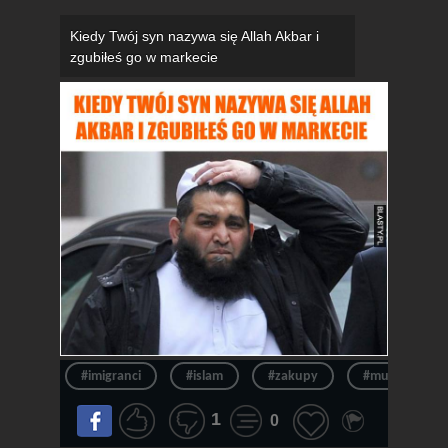
Kiedy Twój syn nazywa się Allah Akbar i
zgubiłeś go w markecie
#imigranci
#islam
#zakupy
#muzułmanie
1
0