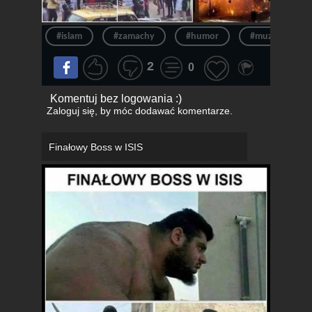
#islam
#zamachy
#humor
#muzułmanie
2
0
Komentuj bez logowania :)
Zaloguj się
, by móc dodawać komentarze.
Finałowy Boss w ISIS