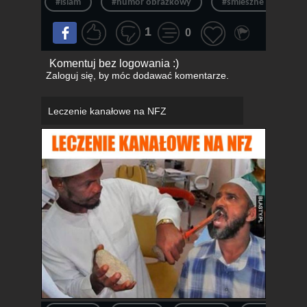
#islam
#humor obrazkowy
#śmieszne memy
1
0
Komentuj bez logowania :)
Zaloguj się
, by móc dodawać komentarze.
Leczenie kanałowe na NFZ