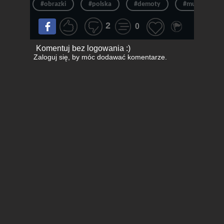
#obrazki
#polska
#demoty
#muzułmanie
2
0
Komentuj bez logowania :)
Zaloguj się
, by móc dodawać komentarze.