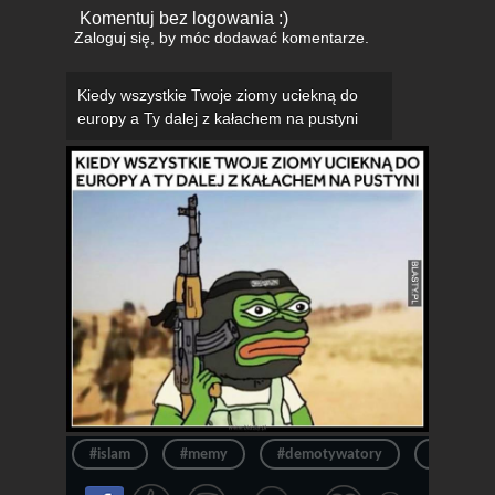
Komentuj bez logowania :)
Zaloguj się
, by móc dodawać komentarze.
Kiedy wszystkie Twoje ziomy uciekną do
europy a Ty dalej z kałachem na pustyni
#islam
#memy
#demotywatory
#ue