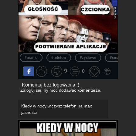
#mama
#telefon
#życiowe
#smartfon
9
0
Komentuj bez logowania :)
Zaloguj się
, by móc dodawać komentarze.
Kiedy w nocy włczysz telefon na max
jasności