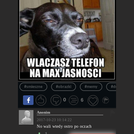
#smieszne
#obrazki
#memy
#demotywat
0
6
Anonim
2017-10-23 10:14:22
No wali wtedy ostro po oczach