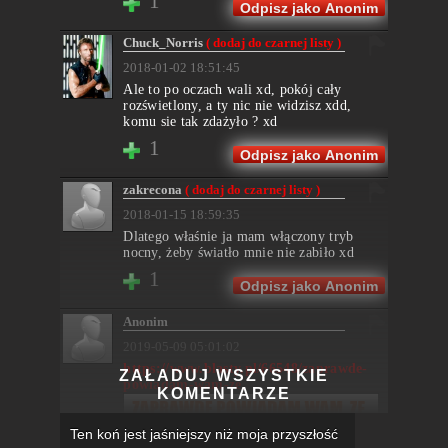
1
Odpisz jako Anonim
Chuck_Norris
( dodaj do czarnej listy )
2018-01-02 18:51:45
Ale to po oczach wali xd, pokój cały
rozświetlony, a ty nic nie widzisz xdd,
komu sie tak zdażyło ? xd
1
Odpisz jako Anonim
zakrecona
( dodaj do czarnej listy )
2018-01-15 18:59:35
Dlatego właśnie ja mam włączony tryb
nocny, żeby światło mnie nie zabiło xd
1
Odpisz jako Anonim
Anonim
2019-05-09 05:01:02
https://www.blasty.pl/66548/zaprawde-
ZAŁADUJ WSZYSTKIE
powiadam-wam-ze
KOMENTARZE
Ten koń jest jaśniejszy niż moja przyszłość