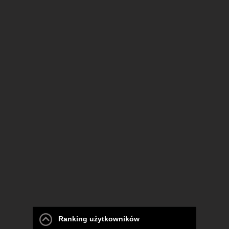
2019-05-09 06:50:44
Realmente siento pena por ti y tu
"conferencia" en español. Definitivamente
deberías hablar con Chuck Norris y
Kaktus, harás un excelente rally triple de
los Tres Idiotas! LOL
1
Odpisz jako Anonim
Komentuj bez logowania :)
Zaloguj się
, by móc dodawać komentarze.
Ranking użytkowników