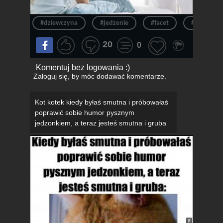
#dziewczyna
#jedzenie
#facet
#łóżko
20
0
Komentuj bez logowania :)
Zaloguj się
, by móc dodawać komentarze.
Kot kotek kiedy byłaś smutna i próbowałaś
poprawić sobie humor pysznym
jedzonkiem, a teraz jesteś smutna i gruba