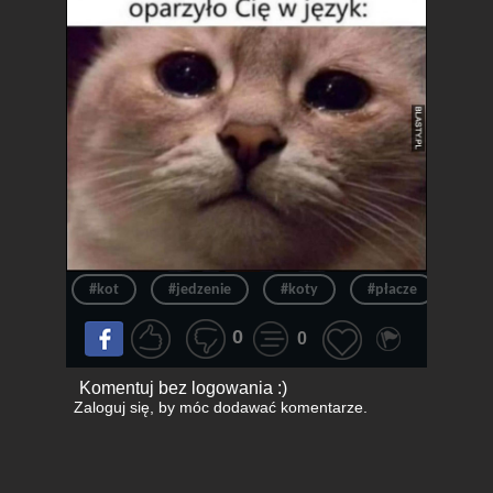
#kot
#jedzenie
#koty
#płacze
#sm
0
0
Komentuj bez logowania :)
Zaloguj się
, by móc dodawać komentarze.