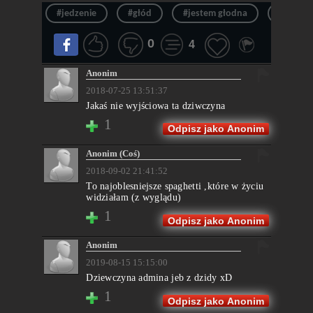
#jedzenie
#głód
#jestem głodna
#robię 
0
4
Anonim
2018-07-25 13:51:37
Jakaś nie wyjściowa ta dziwczyna
1
Odpisz jako Anonim
Anonim (Coś)
2018-09-02 21:41:52
To najoblesniejsze spaghetti ,które w życiu
widziałam (z wyglądu)
1
Odpisz jako Anonim
Anonim
2019-08-15 15:15:00
Dziewczyna admina jeb z dzidy xD
1
Odpisz jako Anonim