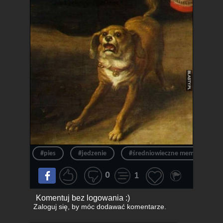
#pies
#jedzenie
#średniowieczne memy
0
1
Komentuj bez logowania :)
Zaloguj się
, by móc dodawać komentarze.