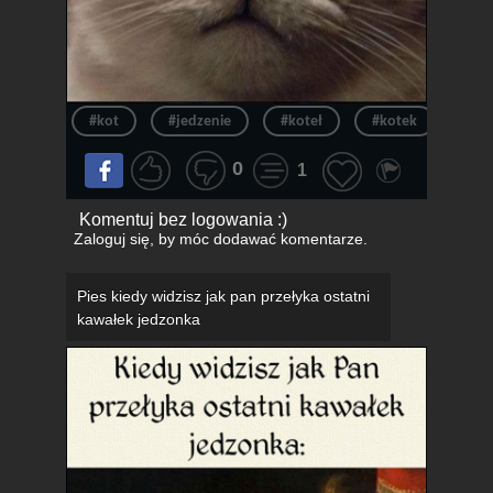
#kot
#jedzenie
#koteł
#kotek
#pł
0
1
Komentuj bez logowania :)
Zaloguj się
, by móc dodawać komentarze.
Pies kiedy widzisz jak pan przełyka ostatni
kawałek jedzonka