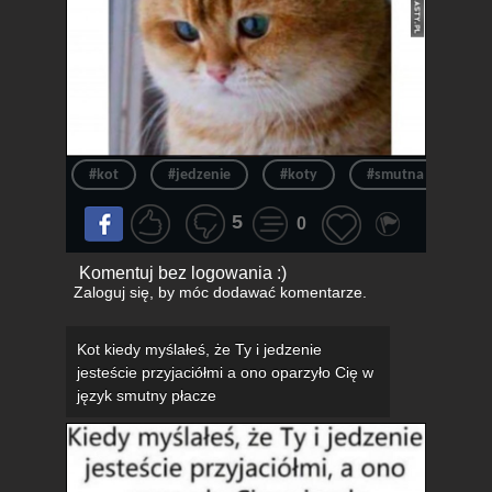
#kot
#jedzenie
#koty
#smutna
#g
5
0
Komentuj bez logowania :)
Zaloguj się
, by móc dodawać komentarze.
Kot kiedy myślałeś, że Ty i jedzenie
jesteście przyjaciółmi a ono oparzyło Cię w
język smutny płacze