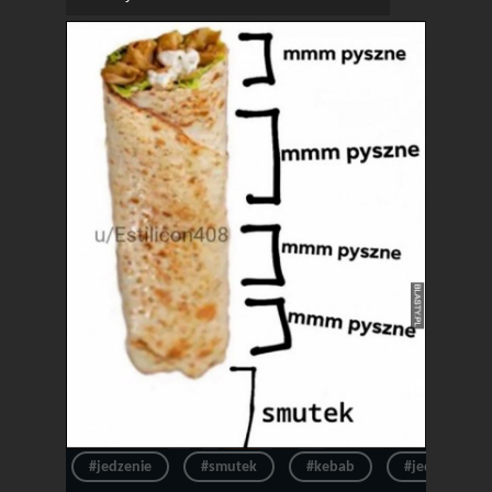
#jedzenie
#smutek
#kebab
#jedzonko