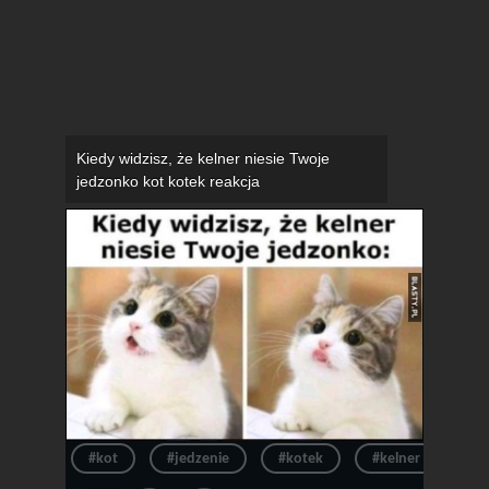
Kiedy widzisz, że kelner niesie Twoje
jedzonko kot kotek reakcja
#kot
#jedzenie
#kotek
#kelner
#r