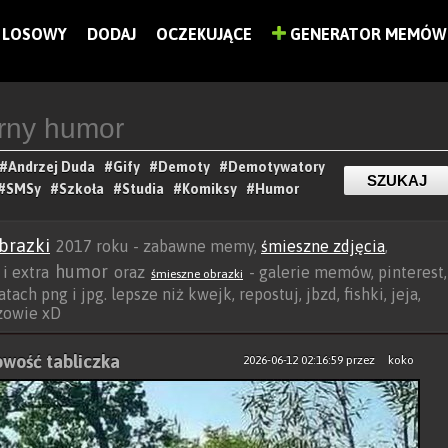
LOSOWY
DODAJ
OCZEKUJĄCE
GENERATOR MEMÓW
#Andrzej Duda
#Gify
#Demoty
#Demotywatory
#SMSy
#Szkoła
#Studia
#Komiksy
#Humor
brazki
2017 roku - zabawne memy,
śmieszne zdjęcia
,
humor
 i extra
oraz
- galerie memów, pinterest,
śmieszne obrazki
ach png i jpg. lepsze niż kwejk, repostuj, jbzd, fishki, jeja,
rzowie xD
owość tabliczka
2026-06-12 02:16:59
przez
koko