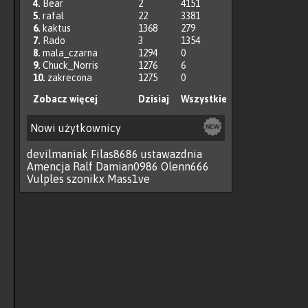
4.
Bear
2
4151
5.
rafal
22
3381
6.
kaktus
1368
279
7.
Rado
3
1354
8.
mala_czarna
1294
0
9.
Chuck_Norris
1276
6
10.
zakrecona
1275
0
Zobacz więcej
Dzisiaj
Wszystkie
Nowi użytkownicy
devilmaniak
Filas8686
ustawazdnia
Amencja
Ralf
Damian0986
Olenn666
Vulples
szonikx
Mass1ve