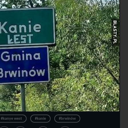
#kanye west
#kanie
#brwinów