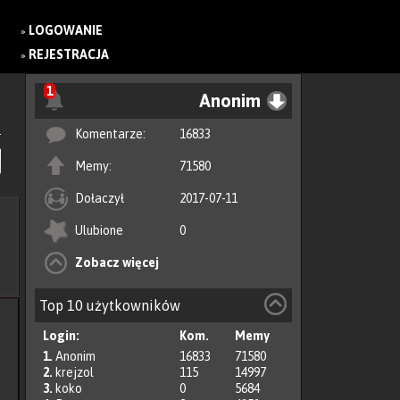
LOGOWANIE
»
REJESTRACJA
»
1
Anonim
Komentarze:
16833
Memy:
71580
Dołaczył
2017-07-11
Ulubione
0
Zobacz więcej
Top 10 użytkowników
Login:
Kom.
Memy
1.
Anonim
16833
71580
2.
krejzol
115
14997
3.
koko
0
5684