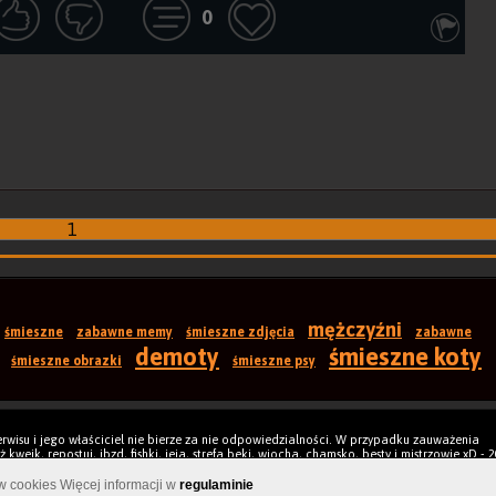
0
1
mężczyźni
śmieszne
zabawne memy
śmieszne zdjęcia
zabawne
demoty
śmieszne koty
śmieszne obrazki
śmieszne psy
rwisu i jego właściciel nie bierze za nie odpowiedzialności. W przypadku zauważenia
kwejk, repostuj, jbzd, fishki, jeja, strefa beki, wiocha, chamsko, besty i mistrzowie xD - 
Wersja mob
ów cookies Więcej informacji w
regulaminie