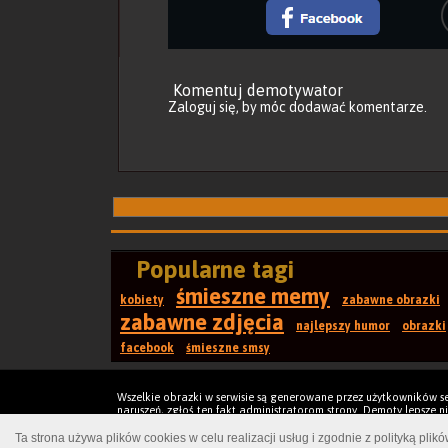
Komentuj demotywator
Zaloguj się
, by móc dodawać komentarze.
Popularne tagi
śmieszne memy
kobiety
zabawne obrazki
zabawne zdjęcia
najlepszy humor
obrazki
facebook
śmieszne smsy
Wszelkie obrazki w serwisie są generowane przez użytkowników se
naruszeń, zgłoś ten fakt administratorom strony. Demoty lepsze niż 
Kontakt
Regulamin
Ta strona używa plików cookies w celu realizacji usług i zgodnie z polityką plik