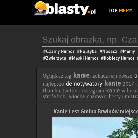
TOP
MEMY
#Czarny Humor
#Polityka
#Nosacz
#Memy
#Zwierzęta
#Męski Humor
#Kobiecy Humor
kanie
o
Oglądasz tag
, zobacz najnowsze
kanie
demotywatory
najlepsze
2017 r.
kanie
thumblr, twitter i instagram
w format
strefa beki, wiocha, chamsko, besty i mist
Kanie Łest Gmina Brwinów miejsc