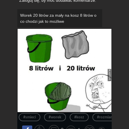
Zaloguj się
, by móc dodawać komentarze.
Worek 20 litrów za mały na kosz 8 litrów o
co chodzi jak to możliwe
#smieci
#worek
#kosz
#rozmiar