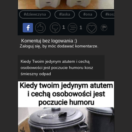
#dziewczyna
#laska
#ona
#kosz
#
1
1
Komentuj bez logowania :)
Zaloguj się
, by móc dodawać komentarze.
Kiedy Twoim jedynym atutem i cechą
osobowości jest poczucie humoru kosz
śmieszny odpad