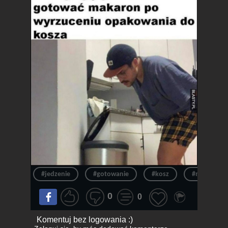
#jedzenie
#gotowanie
#kosz
#makaron
0
0
Komentuj bez logowania :)