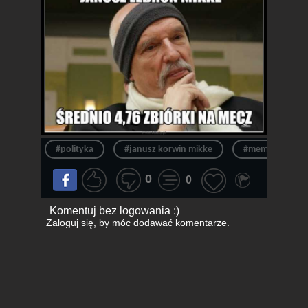
#polityka
#janusz korwin mikke
#memy polityka
0
0
Komentuj bez logowania :)
Zaloguj się
, by móc dodawać komentarze.