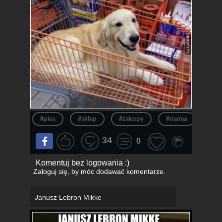
#pies
#sklep
#zakupy
#mama
#ko
34
0
Komentuj bez logowania :)
Zaloguj się
, by móc dodawać komentarze.
Janusz Lebron Mikke