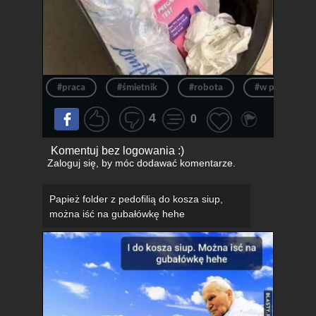
#praca
#śmietnik
#robota
#w pracy
4
0
Komentuj bez logowania :)
Zaloguj się
, by móc dodawać komentarze.
Papież folder z pedofilią do kosza siup,
można iść na gubałówkę hehe