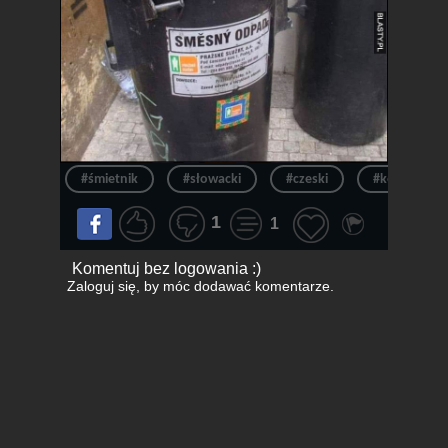
#śmietnik
#słowacki
#czeski
#kosz
1
1
Komentuj bez logowania :)
Zaloguj się
, by móc dodawać komentarze.