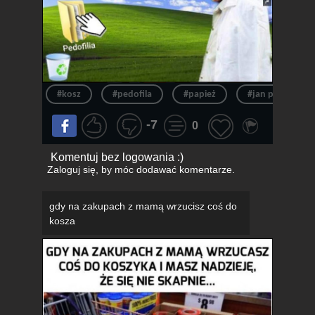
#kosz
#pedofila
#papież
#jan paweł ii
-7
0
Komentuj bez logowania :)
Zaloguj się
, by móc dodawać komentarze.
gdy na zakupach z mamą wrzucisz coś do
kosza