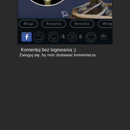
#krąg
#smutno
#smutny
#kręgosłup
-1
0
Komentuj bez logowania :)
Zaloguj się
, by móc dodawać komentarze.