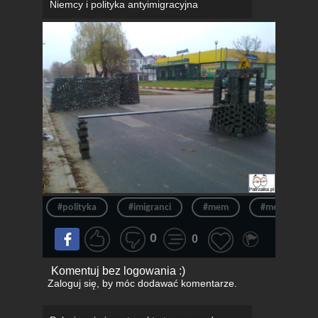
Niemcy i polityka antyimigracyjna
#polityka
#imigranci
#mem
#merkel
0
0
Komentuj bez logowania :)
Zaloguj się
, by móc dodawać komentarze.