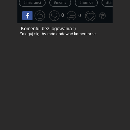
#imigranci
#memy
#humor
#tir
#ś
0
0
Komentuj bez logowania :)
Zaloguj się
, by móc dodawać komentarze.