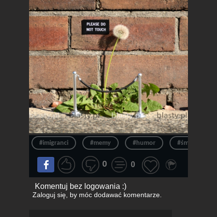
#imigranci
#memy
#humor
#śmieszne zdj
0
0
Komentuj bez logowania :)
Zaloguj się
, by móc dodawać komentarze.