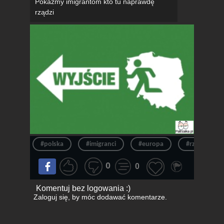
Pokażmy imigrantom kto tu naprawdę
rządzi
#polska
#imigranci
#europa
#rzadzic
0
0
Komentuj bez logowania :)
Zaloguj się
, by móc dodawać komentarze.