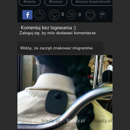
#memy
#humor
#memy kwaśniewski
#uc
0
0
Komentuj bez logowania :)
Zaloguj się
, by móc dodawać komentarze.
Widzę, że zaczęli znakować imigrantów.