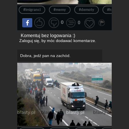
#imigranci
#memy
#demoty
#humor
0
0
Komentuj bez logowania :)
Zaloguj się
, by móc dodawać komentarze.
Dobra, jedź pan na zachód.