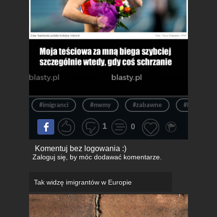
#imigranci
#memy
#zabawne
#humor
1
0
Komentuj bez logowania :)
Zaloguj się
, by móc dodawać komentarze.
Tak widzę imigrantów w Europie