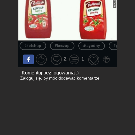
#ketchup
#keczup
#łagodny
#pikantny
2
1
Komentuj bez logowania :)
Zaloguj się
, by móc dodawać komentarze.