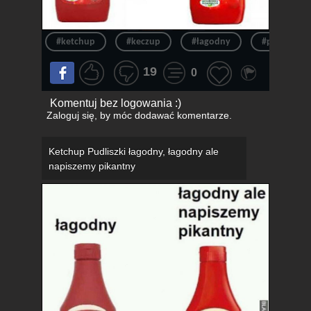
#ketchup
#keczup
#łagodny
#pikantny
19
0
Komentuj bez logowania :)
Zaloguj się
, by móc dodawać komentarze.
Ketchup Pudliszki łagodny, łagodny ale
napiszemy pikantny