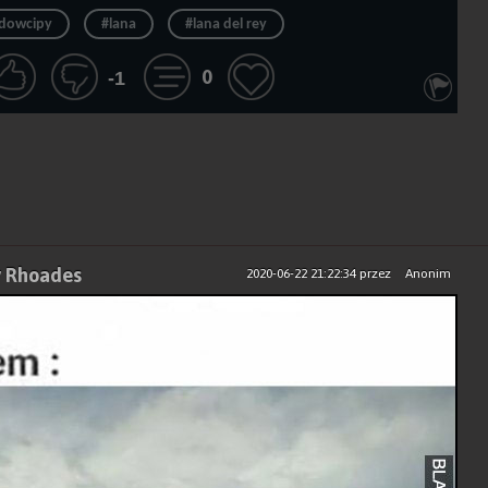
dowcipy
#lana
#lana del rey
0
-1
y Rhoades
2020-06-22 21:22:34
przez
Anonim