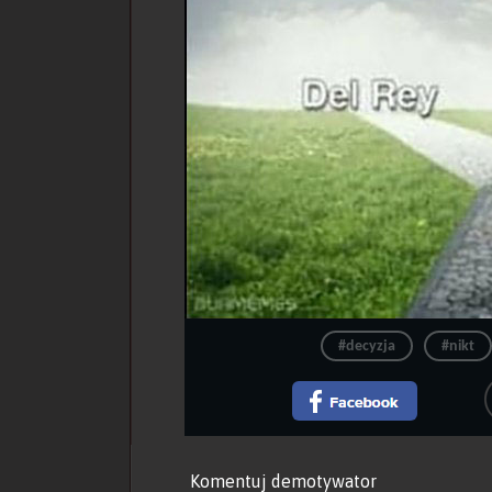
#decyzja
#nikt
Komentuj demotywator