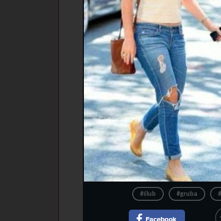
#ślub
#gruba