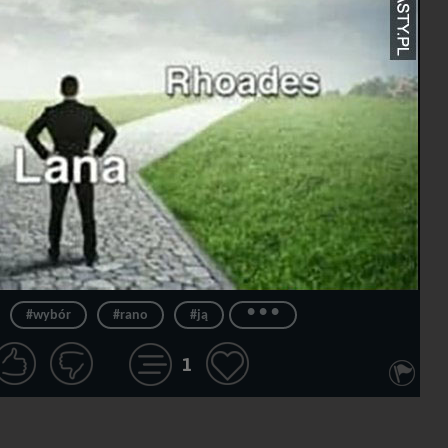
...
#wybór
#rano
#ją
1