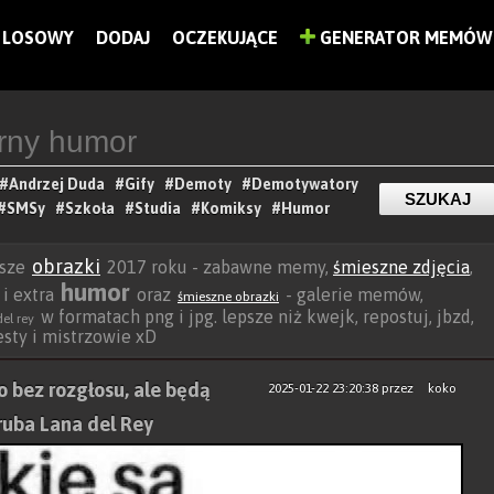
LOSOWY
DODAJ
OCZEKUJĄCE
GENERATOR MEMÓW
#Andrzej Duda
#Gify
#Demoty
#Demotywatory
#SMSy
#Szkoła
#Studia
#Komiksy
#Humor
obrazki
wsze
2017 roku - zabawne memy,
śmieszne zdjęcia
,
humor
 i extra
oraz
- galerie memów,
śmieszne obrazki
w formatach png i jpg. lepsze niż kwejk, repostuj, jbzd,
el rey
besty i mistrzowie xD
to bez rozgłosu, ale będą
2025-01-22 23:20:38
przez
koko
ruba Lana del Rey