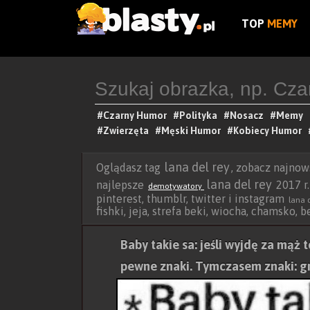
TOP
MEMY
#Czarny Humor
#Polityka
#Nosacz
#Memy
#Zwierzęta
#Męski Humor
#Kobiecy Humor
lana del rey
Oglądasz tag
, zobacz najno
lana del rey
najlepsze
2017 r.
demotywatory
pinterest, thumblr, twitter i instagram
lana d
fishki, jeja, strefa beki, wiocha, chamsko, 
Baby takie sa: jeśli wyjdę za mąż 
pewne znaki. Tymczasem znaki: g