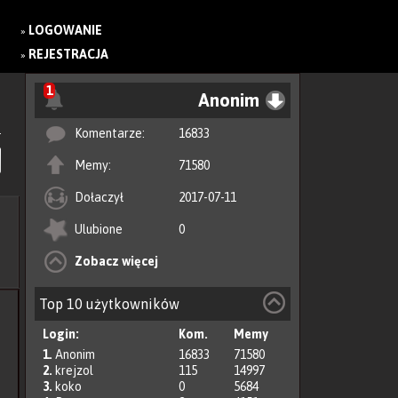
LOGOWANIE
»
REJESTRACJA
»
1
Anonim
Komentarze:
16833
Memy:
71580
Dołaczył
2017-07-11
Ulubione
0
Zobacz więcej
Top 10 użytkowników
Login:
Kom.
Memy
1.
Anonim
16833
71580
2.
krejzol
115
14997
3.
koko
0
5684