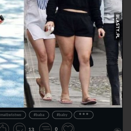
...
#małżeństwo
#baba
#baby
0
13