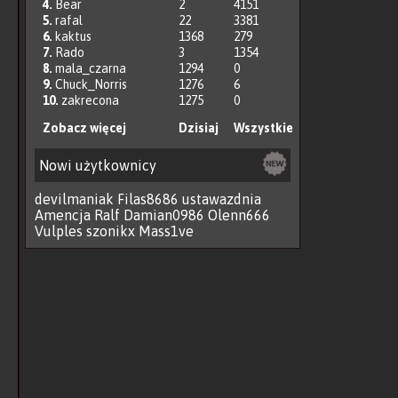
4.
Bear
2
4151
5.
rafal
22
3381
6.
kaktus
1368
279
7.
Rado
3
1354
8.
mala_czarna
1294
0
9.
Chuck_Norris
1276
6
10.
zakrecona
1275
0
Zobacz więcej
Dzisiaj
Wszystkie
Nowi użytkownicy
devilmaniak
Filas8686
ustawazdnia
Amencja
Ralf
Damian0986
Olenn666
Vulples
szonikx
Mass1ve