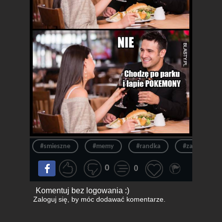
#smieszne
#memy
#randka
#zabawne
0
0
Komentuj bez logowania :)
Zaloguj się
, by móc dodawać komentarze.