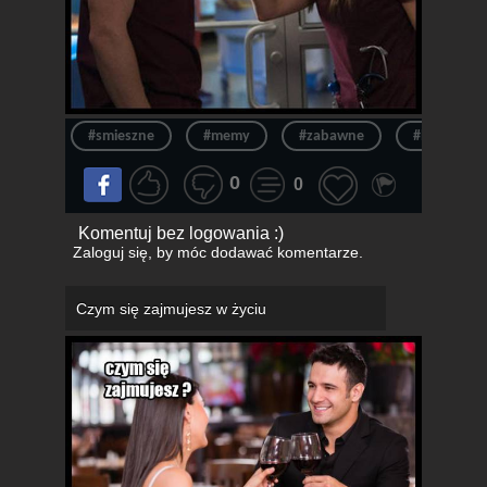
#smieszne
#memy
#zabawne
#humor
0
0
Komentuj bez logowania :)
Zaloguj się
, by móc dodawać komentarze.
Czym się zajmujesz w życiu