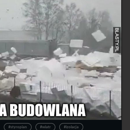
#styropian
#wiatr
#izolacja