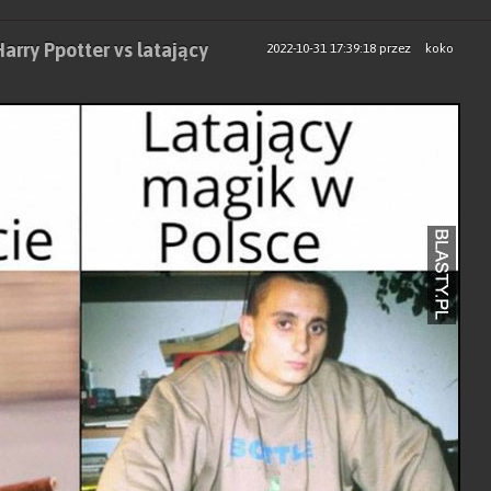
arry Ppotter vs latający
2022-10-31 17:39:18
przez
koko