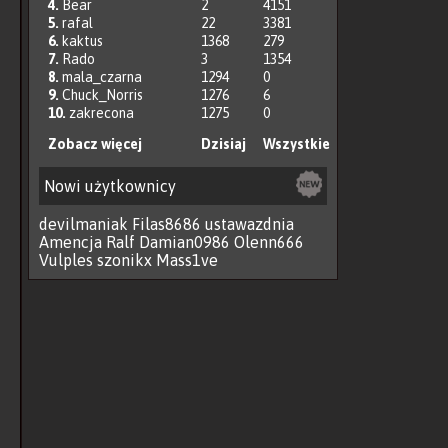
4.
Bear
2
4151
5.
rafal
22
3381
6.
kaktus
1368
279
7.
Rado
3
1354
8.
mala_czarna
1294
0
9.
Chuck_Norris
1276
6
10.
zakrecona
1275
0
Zobacz więcej
Dzisiaj
Wszystkie
Nowi użytkownicy
devilmaniak
Filas8686
ustawazdnia
Amencja
Ralf
Damian0986
Olenn666
Vulples
szonikx
Mass1ve