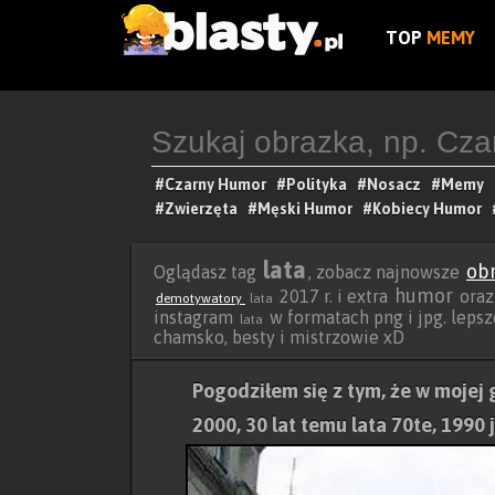
TOP
MEMY
#Czarny Humor
#Polityka
#Nosacz
#Memy
#Zwierzęta
#Męski Humor
#Kobiecy Humor
lata
ob
Oglądasz tag
, zobacz najnowsze
humor
2017 r. i extra
ora
demotywatory
lata
instagram
w formatach png i jpg. lepsze 
lata
chamsko, besty i mistrzowie xD
Pogodziłem się z tym, że w mojej 
2000, 30 lat temu lata 70te, 1990 