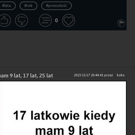
#lata
#rok
#przeszłość
0
m 9 lat, 17 lat, 25 lat
2023-11-17 20:44:41
przez
koko