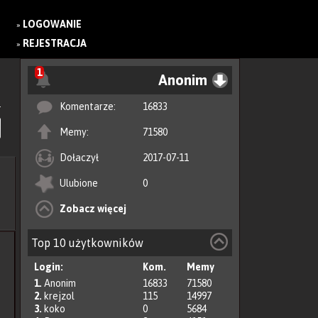
LOGOWANIE
»
REJESTRACJA
»
1
Anonim
Komentarze:
16833
Memy:
71580
Dołaczył
2017-07-11
Ulubione
0
Zobacz więcej
Top 10 użytkowników
Login:
Kom.
Memy
1.
Anonim
16833
71580
2.
krejzol
115
14997
3.
koko
0
5684