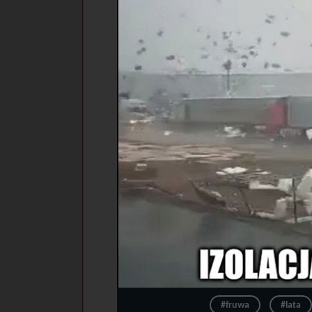
#fruwa
#lata