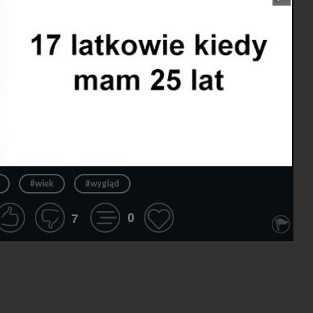
#wiek
#wygląd
0
7