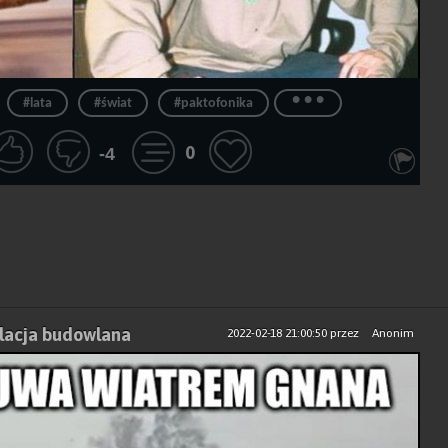
...
#lata
#świat
#paktofonika
0
-4
olacja budowlana
2022-02-18 21:00:50
przez
Anonim