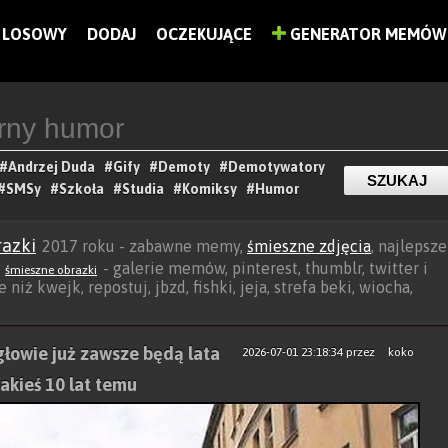
LOSOWY
DODAJ
OCZEKUJĄCE
GENERATOR MEMÓW
#Andrzej Duda
#Gify
#Demoty
#Demotywatory
#SMSy
#Szkoła
#Studia
#Komiksy
#Humor
razki
2017 roku - zabawne memy,
śmieszne zdjęcia
, najlepsze
z
- galerie memów, pinterest, thumblr, twitter i
śmieszne obrazki
niż kwejk, repostuj, jbzd, fishki, jeja, strefa beki, wiocha,
głowie już zawsze będą lata
2026-07-01 23:18:34
przez
koko
jakieś 10 lat temu