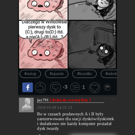
#mózg
#spanie
#komiks
#windows
-3
1
jay791
( dodaj do czarnej listy )
2024-10-28 14:31:33
Bo w czasach pradawnych A i B były
zarezerwowane dla stacji dysków/dyskietek
i dodatkowo nie każdy komputer posiadał
dysk twardy.