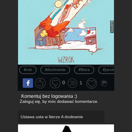
#rok
#dosłownie
#litera
#jaroński
0
1
Komentuj bez logowania :)
Zaloguj się
, by móc dodawać komentarze.
Ustawa usta w literze A dosłownie