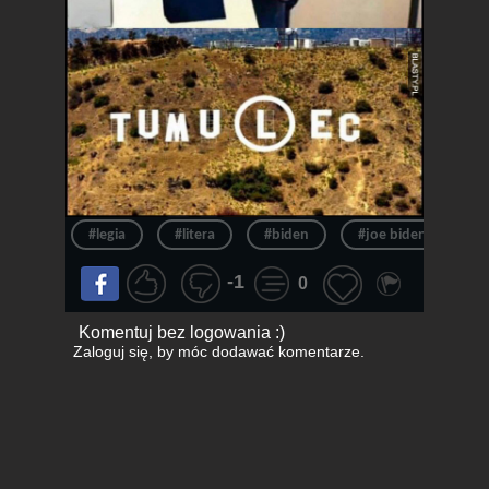
#legia
#litera
#biden
#joe biden
#
-1
0
Komentuj bez logowania :)
Zaloguj się
, by móc dodawać komentarze.