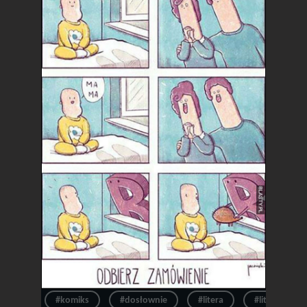
#komiks
#dosłownie
#litera
#litery