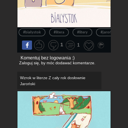
#białystok
#litera
#litery
#jaroński
1
1
Komentuj bez logowania :)
Zaloguj się
, by móc dodawać komentarze.
Wzrok w literze Z cały rok dosłownie
Jaroński