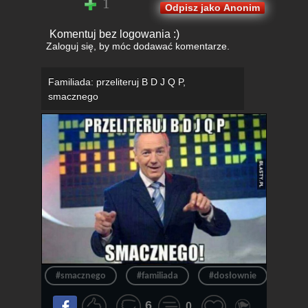
1
Odpisz jako Anonim
Komentuj bez logowania :)
Zaloguj się
, by móc dodawać komentarze.
Familiada: przeliteruj B D J Q P,
smacznego
#smacznego
#familiada
#dosłownie
#lite
6
0