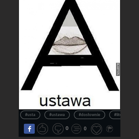
#usta
#ustawa
#dosłownie
#litera
0
0