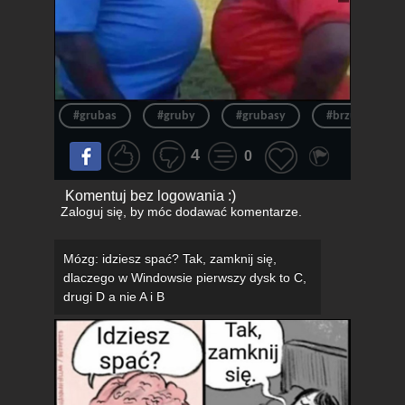
#grubas
#gruby
#grubasy
#brzuch
4
0
Komentuj bez logowania :)
Zaloguj się
, by móc dodawać komentarze.
Mózg: idziesz spać? Tak, zamknij się,
dlaczego w Windowsie pierwszy dysk to C,
drugi D a nie A i B