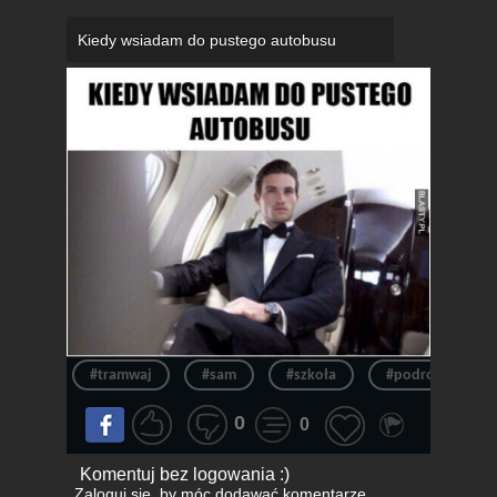
Kiedy wsiadam do pustego autobusu
#tramwaj
#sam
#szkoła
#podróż
0
0
Komentuj bez logowania :)
Zaloguj się
, by móc dodawać komentarze.