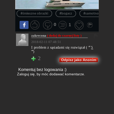
#śmieszne obrazki
#bogacz
#samotność
0
1
zakrecona
( dodaj do czarnej listy )
2018-02-11 07:48:51
I problem z sąsiadami się rozwiązał ( ͡° ͜ʖ
͡°)
2
Odpisz jako Anonim
Komentuj bez logowania :)
Zaloguj się
, by móc dodawać komentarze.