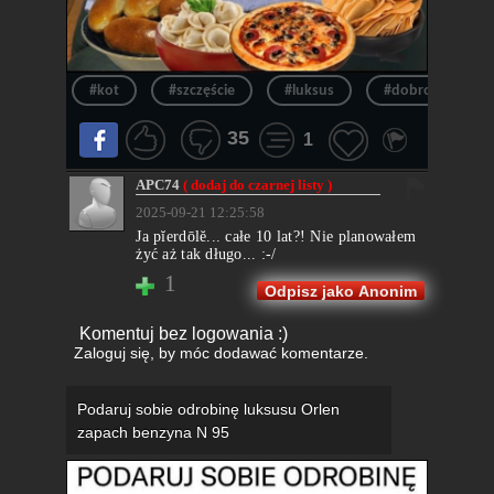
#kot
#szczęście
#luksus
#dobrobyt
35
1
APC74
( dodaj do czarnej listy )
2025-09-21 12:25:58
Ja pĭerdōlĕ... całe 10 lat?! Nie planowałem
żyć aż tak długo... :-/
1
Odpisz jako Anonim
Komentuj bez logowania :)
Zaloguj się
, by móc dodawać komentarze.
Podaruj sobie odrobinę luksusu Orlen
zapach benzyna N 95