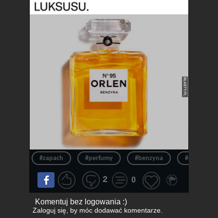
#zapach
#perfumy
#benzyna
#orlen
2
0
Komentuj bez logowania :)
Zaloguj się
, by móc dodawać komentarze.