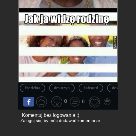
#rodzina
#murzyn
#absurd
#okulary
0
0
Komentuj bez logowania :)
Zaloguj się
, by móc dodawać komentarze.