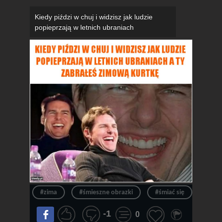
Kiedy piździ w chuj i widzisz jak ludzie
popieprzają w letnich ubraniach
#zima
#śmieszne obrazki
#śmiać się
#maj
-1
0