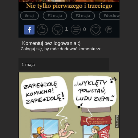
#maj
#1 maja
#3 maja
#dosłownie
1
0
Komentuj bez logowania :)
Zaloguj się
, by móc dodawać komentarze.
1 maja