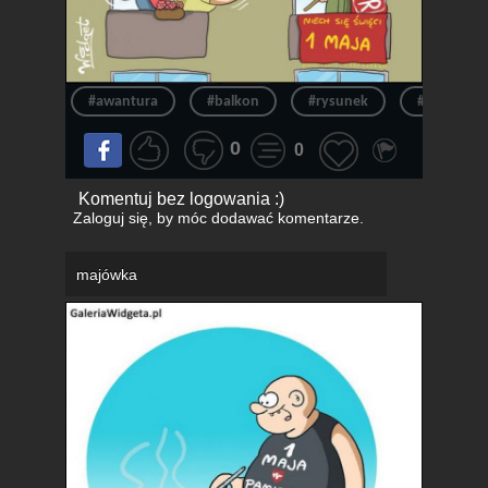
#awantura
#balkon
#rysunek
#maj
0
0
Komentuj bez logowania :)
Zaloguj się
, by móc dodawać komentarze.
majówka