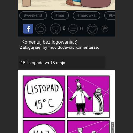
#weekend
#maj
#majówka
#kwarantann
0
0
Komentuj bez logowania :)
Zaloguj się
, by móc dodawać komentarze.
15 listopada vs 15 maja