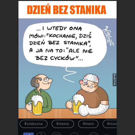
#smieszne
#memy
#mem
#stanik