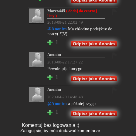
Odpisz jako Anonim
Marco445
( dodaj do czarnej
listy )
2018-08-21 22:02:49
@Anonim
Ma chłodne podejście do
pracy( ͡º ͜ʖ͡º)
1
Odpisz jako Anonim
Anonim
2018-08-22 17:27:22
Pewnie pije borygo
1
Odpisz jako Anonim
Anonim
2020-04-20 14:48:48
@Anonim
a później rzygo
1
Odpisz jako Anonim
Komentuj bez logowania :)
Zaloguj się
, by móc dodawać komentarze.