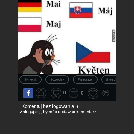
#krecik
#czechy
#miesiąc
#język
#
0
0
Komentuj bez logowania :)
Zaloguj się
, by móc dodawać komentarze.