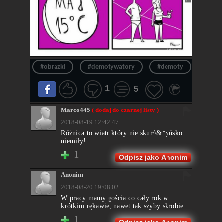
#obrazki
#demotywatory
#demoty
#hum
1
5
Marco445
( dodaj do czarnej listy )
2018-08-19 12:42:47
Różnica to wiatr który nie skur^&*yńsko
niemiły!
1
Odpisz jako Anonim
Anonim
2018-08-20 19:08:02
W pracy mamy gościa co cały rok w
krótkim rękawie, nawet tak szyby skrobie
1