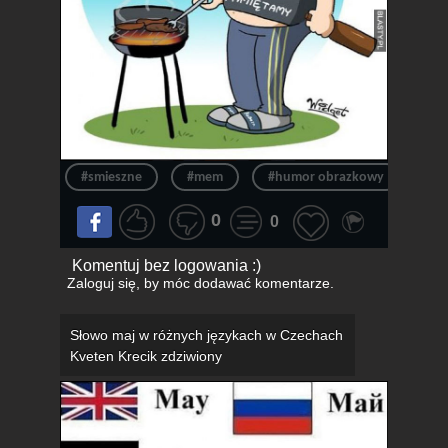
#smieszne
#mem
#humor obrazkowy
#ś
0
0
Komentuj bez logowania :)
Zaloguj się
, by móc dodawać komentarze.
Słowo maj w różnych językach w Czechach
Kveten Krecik zdziwiony