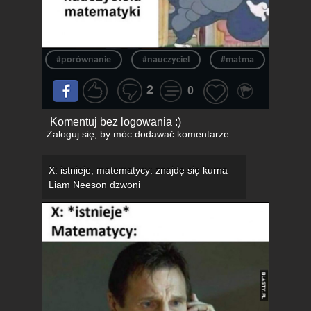
#porównanie
#nauczyciel
#matma
#mate
2
0
Komentuj bez logowania :)
Zaloguj się
, by móc dodawać komentarze.
X: istnieje, matematycy: znajdę się kurna
Liam Neeson dzwoni