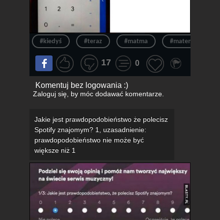
#kiedyś
#teraz
#matma
#matematyka
17
0
Komentuj bez logowania :)
Zaloguj się
, by móc dodawać komentarze.
Jakie jest prawdopodobieństwo że polecisz
Spotify znajomym? 1, uzasadnienie:
prawdopodobieństwo nie może być
większe niż 1