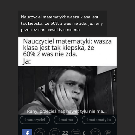
Nauczyciel matematyki: wasza klasa jest
tak kiepska, że 60% z was nie zda, ja: rany
przecież nas nawet tylu nie ma
#nauczyciel
#matma
#matematyka
#klas
22
0