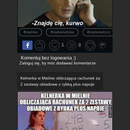
#matma
#matematyka
#matematycy
#ma
1
0
Komentuj bez logowania :)
Zaloguj się
, by móc dodawać komentarze.
Kelnerka w Mielnie obliczająca rachunek za
2 zestawy obiadowe z rybką plus napoje