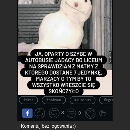
#zima
#bałwan
#autobus
#egzamin
8
0
Komentuj bez logowania :)