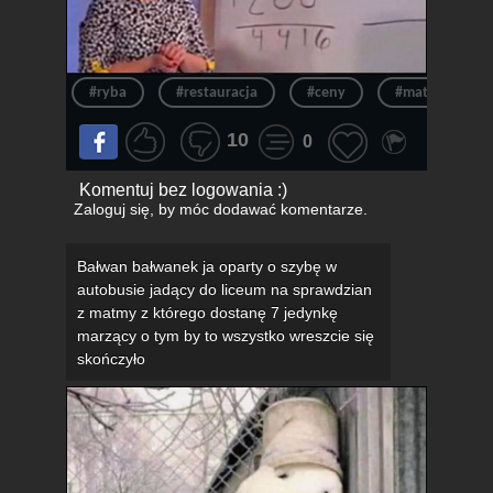
#ryba
#restauracja
#ceny
#matma
10
0
Komentuj bez logowania :)
Zaloguj się
, by móc dodawać komentarze.
Bałwan bałwanek ja oparty o szybę w
autobusie jadący do liceum na sprawdzian
z matmy z którego dostanę 7 jedynkę
marzący o tym by to wszystko wreszcie się
skończyło