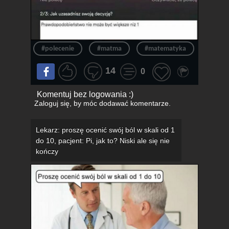
#polecenie
#matma
#matematyka
#praw
14
0
Komentuj bez logowania :)
Zaloguj się
, by móc dodawać komentarze.
Lekarz: proszę ocenić swój ból w skali od 1
do 10, pacjent: Pi, jak to? Niski ale się nie
kończy