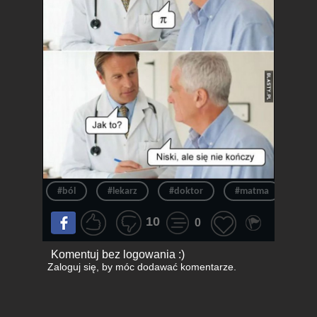
#ból
#lekarz
#doktor
#matma
#ma
10
0
Komentuj bez logowania :)
Zaloguj się
, by móc dodawać komentarze.