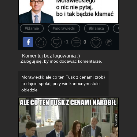
#kłamie
#morawiecki
#kłamca
#pinokio
-1
0
Komentuj bez logowania :)
Zaloguj się
, by móc dodawać komentarze.
Morawiecki: ale co ten Tusk z cenami zrobił
to dajcie spokój przy wielkanocnym stole
obiedzie