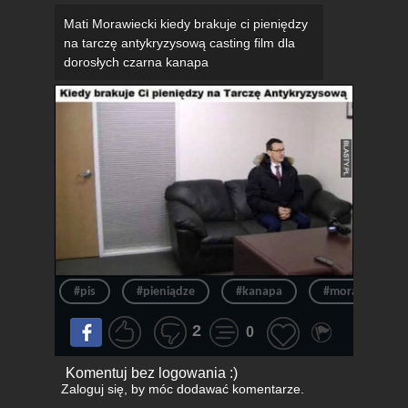
Mati Morawiecki kiedy brakuje ci pieniędzy
na tarczę antykryzysową casting film dla
dorosłych czarna kanapa
#pis
#pieniądze
#kanapa
#morawiecki
2
0
Komentuj bez logowania :)
Zaloguj się
, by móc dodawać komentarze.