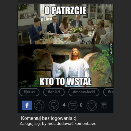
#jezus
#obiad
#morawiecki
#zmartwychw
-4
0
Komentuj bez logowania :)
Zaloguj się
, by móc dodawać komentarze.