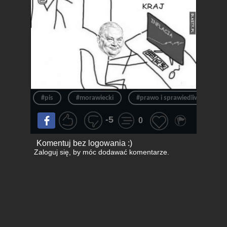
#pis
#morawiecki
#prawo i sprawiedliwość
-5
0
Komentuj bez logowania :)
Zaloguj się
, by móc dodawać komentarze.