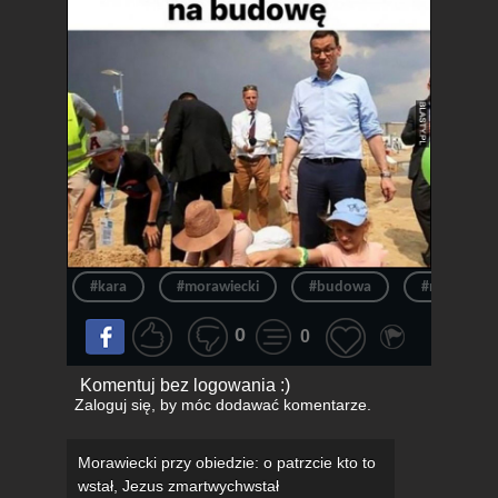
#kara
#morawiecki
#budowa
#mateusz m
0
0
Komentuj bez logowania :)
Zaloguj się
, by móc dodawać komentarze.
Morawiecki przy obiedzie: o patrzcie kto to
wstał, Jezus zmartwychwstał