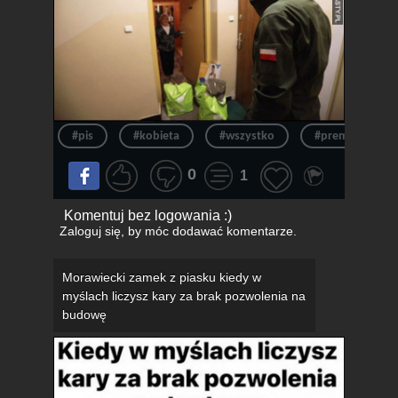
#pis
#kobieta
#wszystko
#premier
0
1
Komentuj bez logowania :)
Zaloguj się
, by móc dodawać komentarze.
Morawiecki zamek z piasku kiedy w
myślach liczysz kary za brak pozwolenia na
budowę