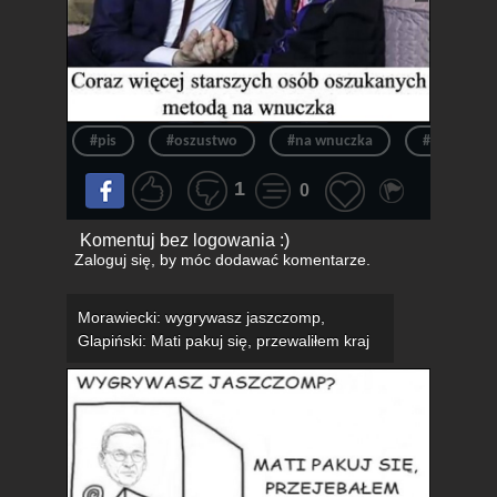
#pis
#oszustwo
#na wnuczka
#morawiec
1
0
Komentuj bez logowania :)
Zaloguj się
, by móc dodawać komentarze.
Morawiecki: wygrywasz jaszczomp,
Glapiński: Mati pakuj się, przewaliłem kraj