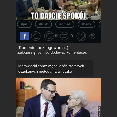
#pis
#tusk
#obiad
#ceny
#donald 
6
0
Komentuj bez logowania :)
Zaloguj się
, by móc dodawać komentarze.
Morawiecki coraz więcej osób starszych
oszukanych metodą na wnuczka