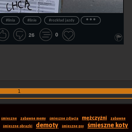
...
#linia
#linie
#rozkład jazdy
0
26
1
mężczyźni
śmieszne
zabawne memy
śmieszne zdjęcia
zabawne
demoty
śmieszne koty
śmieszne obrazki
śmieszne psy