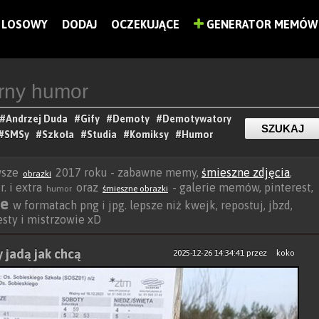
LOSOWY
DODAJ
OCZEKUJĄCE
GENERATOR MEMÓW
#Andrzej Duda
#Gify
#Demoty
#Demotywatory
#SMSy
#Szkoła
#Studia
#Komiksy
#Humor
wsze
2017 roku - zabawne memy,
śmieszne zdjęcia
,
obrazki
. i extra
oraz
- galerie memów, pinterest,
humor
śmieszne obrazki
ne
w formatach png i jpg. lepsze niż kwejk, repostuj, jbzd,
besty i mistrzowie xD
y jadą jak chcą
2025-12-26 14:34:41
przez
koko