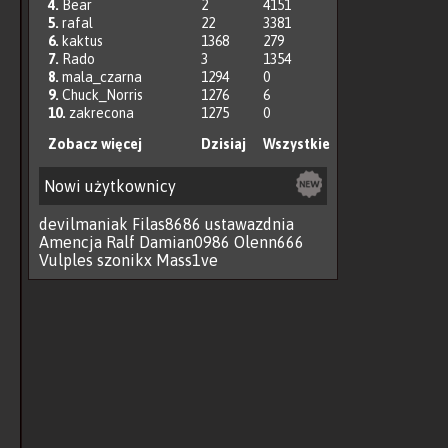
4.
Bear
2
4151
5.
rafal
22
3381
6.
kaktus
1368
279
7.
Rado
3
1354
8.
mala_czarna
1294
0
9.
Chuck_Norris
1276
6
10.
zakrecona
1275
0
Zobacz więcej
Dzisiaj
Wszystkie
Nowi użytkownicy
devilmaniak
Filas8686
ustawazdnia
Amencja
Ralf
Damian0986
Olenn666
Vulples
szonikx
Mass1ve