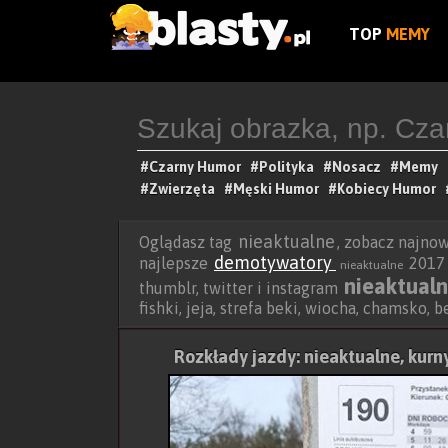
TOP
MEMY
#Czarny Humor
#Polityka
#Nosacz
#Memy
#Zwierzęta
#Męski Humor
#Kobiecy Humor
nieaktualne
Oglądasz tag
, zobacz najno
demotywatory
najlepsze
2017 r
nieaktualne
nieaktual
thumblr, twitter i instagram
fishki, jeja, strefa beki, wiocha, chamsko, 
Rozkłady jazdy: nieaktualne, kurn