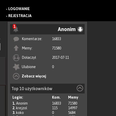
LOGOWANIE
»
REJESTRACJA
»
1
Anonim
Komentarze:
16833
Memy:
71580
Dołaczył
2017-07-11
Ulubione
0
Zobacz więcej
Top 10 użytkowników
Login:
Kom.
Memy
1.
Anonim
16833
71580
2.
krejzol
115
14997
3.
koko
0
5684