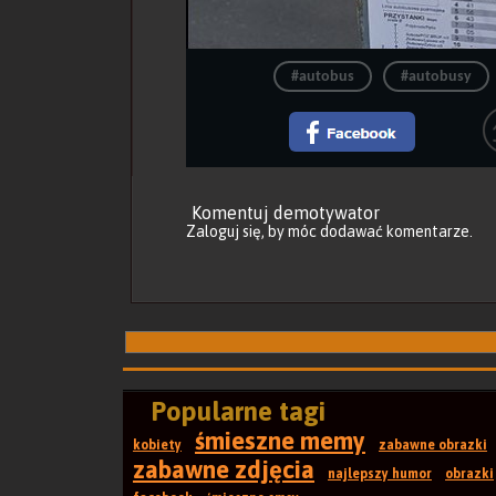
#autobus
#autobusy
Komentuj demotywator
Zaloguj się
, by móc dodawać komentarze.
Popularne tagi
śmieszne memy
kobiety
zabawne obrazki
zabawne zdjęcia
najlepszy humor
obrazki