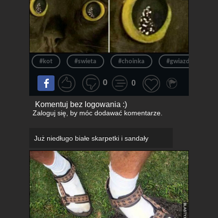
#kot
#swieta
#choinka
#gwiazdka
0
0
Komentuj bez logowania :)
Zaloguj się
, by móc dodawać komentarze.
Już niedługo białe skarpetki i sandały