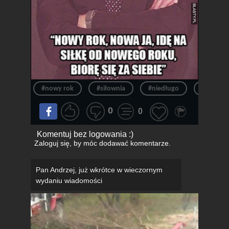
#nowy rok
#siłownia
#niedługo
#siłka
0
0
Komentuj bez logowania :)
Zaloguj się
, by móc dodawać komentarze.
Pan Andrzej, już wkrótce w wieczornym
wydaniu wiadomości