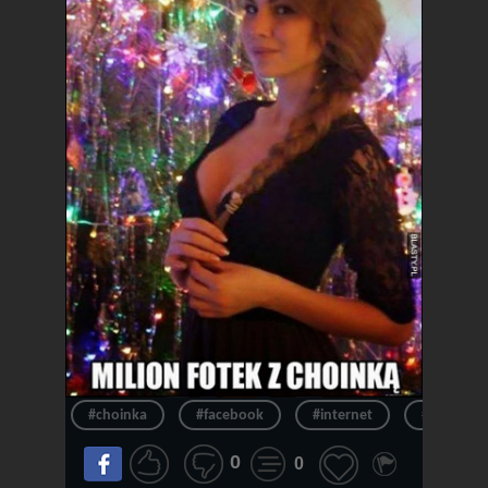
#choinka
#facebook
#internet
#niedługo
0
0