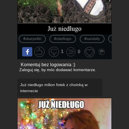
#skarpetki
#niedługo
#sandały
#białe
1
0
Komentuj bez logowania :)
Zaloguj się
, by móc dodawać komentarze.
Już niedługo milion fotek z choinką w
internecie