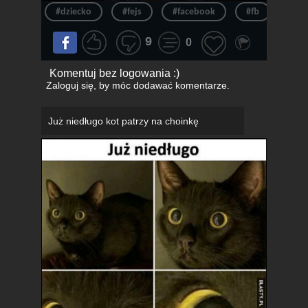
#dziecko
#fejs
#facebook
#fb
#szk
9
0
Komentuj bez logowania :)
Zaloguj się
, by móc dodawać komentarze.
Już niedługo kot patrzy na choinkę