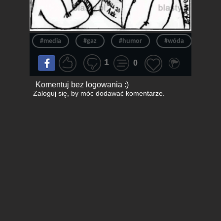
#media
#gaz
#humor
#wóda
#pra
1
0
Komentuj bez logowania :)
Zaloguj się
, by móc dodawać komentarze.