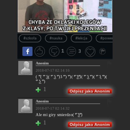
#szkoła
#nauka
#lekcja
#power rangers
1
3
Anonim
2018-07-17 02:14:16
( ͡°( ͡° ͜ʖ( ͡° ͜ʖ ͡°)ʖ ͡°) ͡°)( ͡º ͜ʖ͡º)( ͡° ͜ʖ ͡°)( ͡° ʖ̯ ͡°)(
͡° ͜ʖ ͡°)
1
Odpisz jako Anonim
Anonim
2018-07-17 02:14:32
Ale mi giry smierdzo( ͡º ͜ʖ͡º)
1
Odpisz jako Anonim