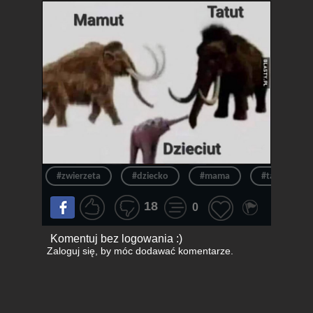
#zwierzeta
#dziecko
#mama
#tata
18
0
Komentuj bez logowania :)
Zaloguj się
, by móc dodawać komentarze.