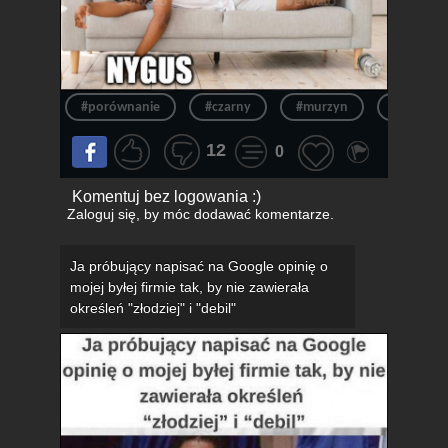
#porównanie
#czarny
#murzyn
#biały
12
0
Komentuj bez logowania :)
Zaloguj się
, by móc dodawać komentarze.
Ja próbujący napisać na Google opinię o
mojej byłej firmie tak, by nie zawierała
określeń "złodziej" i "debil"