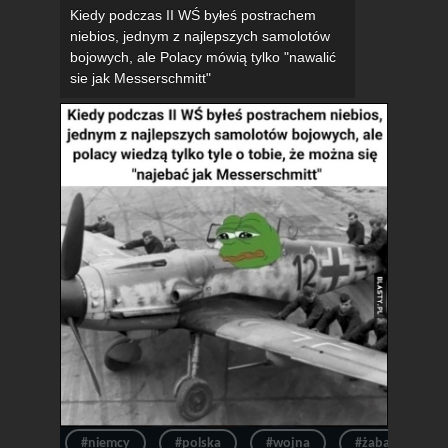
Kiedy podczas II WŚ byłeś postrachem
niebios, jednym z najlepszych samolotów
bojowych, ale Polacy mówią tylko "nawalić
sie jak Messerschmitt"
#niemcy
#polska
#wojna
#żaba
#