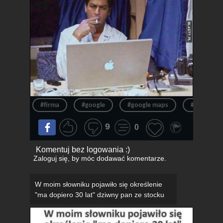
#firma
#google
#google maps
#opinia
9
0
Komentuj bez logowania :)
Zaloguj się
, by móc dodawać komentarze.
W moim słowniku pojawiło się określenie
"ma dopiero 30 lat" dziwny pan ze stocku