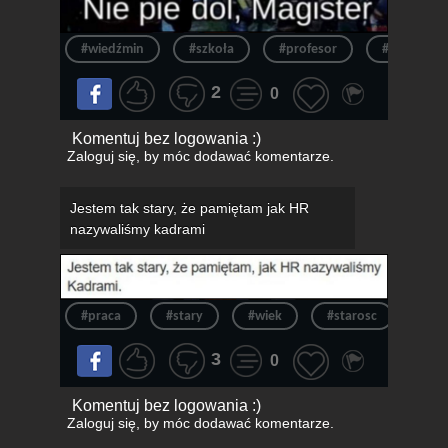
#wiedźmin
#szkoła
#profesor
#nauczycie
2
0
Komentuj bez logowania :)
Zaloguj się
, by móc dodawać komentarze.
Jestem tak stary, że pamiętam jak HR
nazywaliśmy kadrami
#praca
#stary
#wiek
#starosc
#na
3
0
Komentuj bez logowania :)
Zaloguj się
, by móc dodawać komentarze.