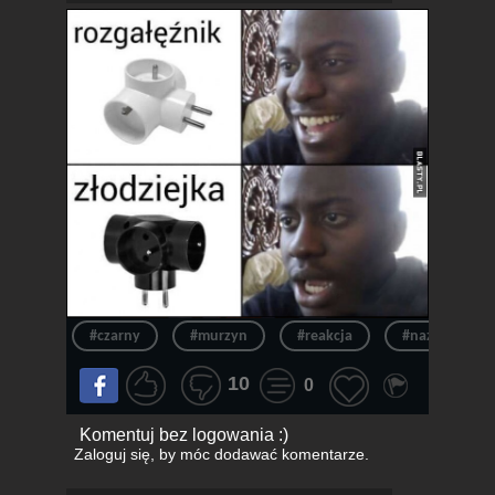
#czarny
#murzyn
#reakcja
#nazwa
10
0
Komentuj bez logowania :)
Zaloguj się
, by móc dodawać komentarze.