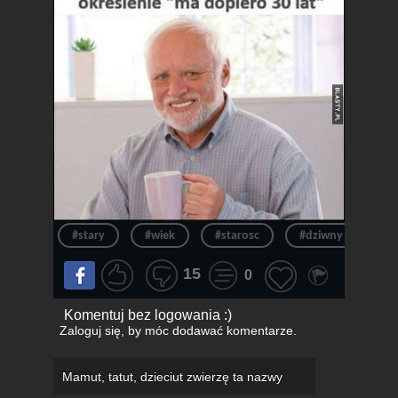
#stary
#wiek
#starosc
#dziwny pan ze st
15
0
Komentuj bez logowania :)
Zaloguj się
, by móc dodawać komentarze.
Mamut, tatut, dzieciut zwierzę ta nazwy