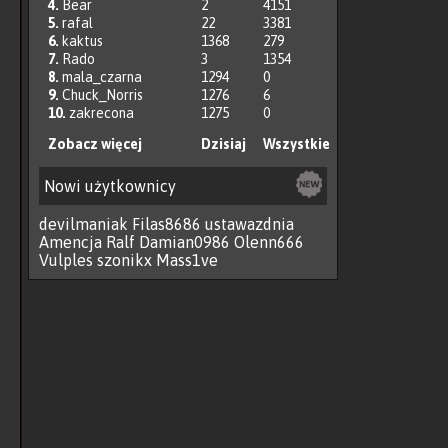
4.
Bear
2
4151
5.
rafal
22
3381
6.
kaktus
1368
279
7.
Rado
3
1354
8.
mala_czarna
1294
0
9.
Chuck_Norris
1276
6
10.
zakrecona
1275
0
Zobacz więcej
Dzisiaj
Wszystkie
Nowi użytkownicy
devilmaniak
Filas8686
ustawazdnia
Amencja
Ralf
Damian0986
Olenn666
Vulples
szonikx
Mass1ve