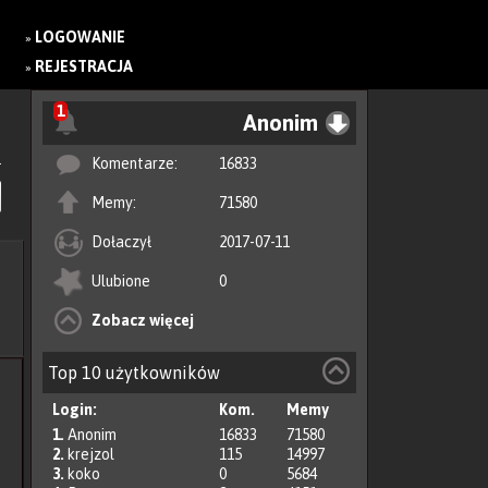
LOGOWANIE
»
REJESTRACJA
»
1
Anonim
Komentarze:
16833
Memy:
71580
Dołaczył
2017-07-11
Ulubione
0
Zobacz więcej
Top 10 użytkowników
Login:
Kom.
Memy
1.
Anonim
16833
71580
2.
krejzol
115
14997
3.
koko
0
5684