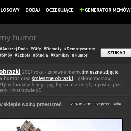
LOSOWY
DODAJ
OCZEKUJĄCE
GENERATOR MEMÓW
#Andrzej Duda
#Gify
#Demoty
#Demotywatory
#SMSy
#Szkoła
#Studia
#Komiksy
#Humor
obrazki
2017 roku - zabawne memy,
śmieszne zdjęcia
,
humor
śmieszne obrazki
ra
oraz
- galerie memów,
ety
w formatach png i jpg. lepsze niż kwejk, repostuj, jbzd,
besty i mistrzowie xD
w sklepie wolną przestrzeń
2026-04-28 03:01:23
przez
koko