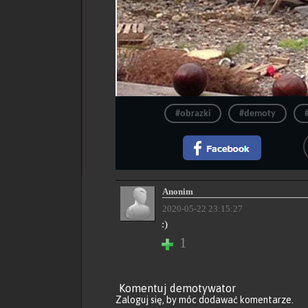
#obrazki
#demoty
Anonim
2020-05-22 23:15:27
:)
1
Komentuj demotywator
Zaloguj się
, by móc dodawać komentarze.