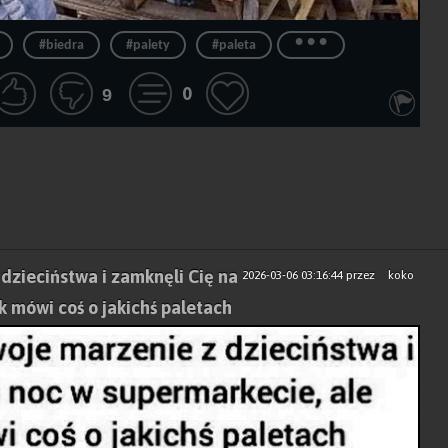
...
#biedra
#palety
#paleta
0
9
 dzieciństwa i zamknęli Cię na
2026-03-06 03:16:44
przez
koko
k mówi coś o jakichś paletach