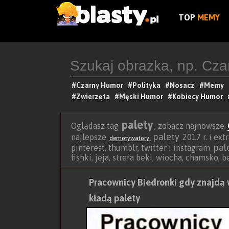
TOP
MEMY
#Czarny Humor
#Polityka
#Nosacz
#Memy
#Zwierzęta
#Męski Humor
#Kobiecy Humor
palety
Oglądasz tag
, zobacz najnowsze
palety
najlepsze
2017 r. i ext
demotywatory
pal
pinterest, thumblr, twitter i instagram
fishki, jeja, strefa beki, wiocha, chamsko, 
Pracownicy Biedronki gdy znajdą 
kładą palety