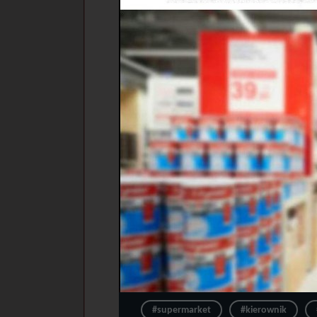
#supermarket
#kierownik