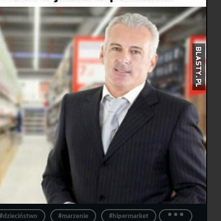
...
#dzieciństwo
#marzenie
#hipermarket