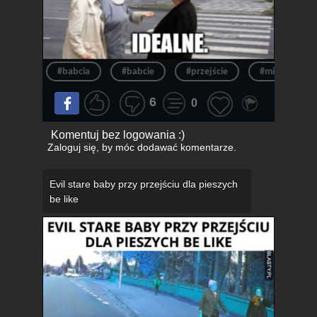
#babcia
#babcie
#przejście
#miejsca
6
0
Komentuj bez logowania :)
Zaloguj się
, by móc dodawać komentarze.
Evil stare baby przy przejściu dla pieszych
be like