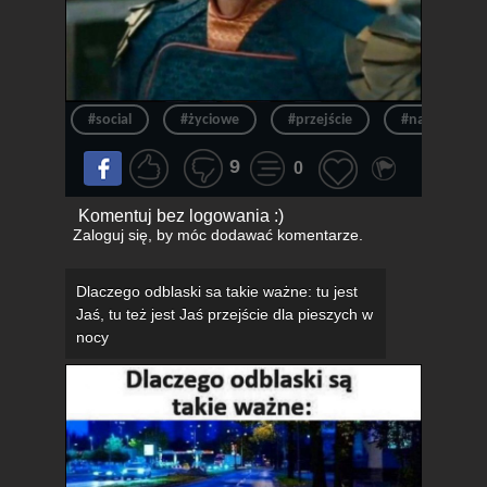
#social
#życiowe
#przejście
#nastolatki
9
0
Komentuj bez logowania :)
Zaloguj się
, by móc dodawać komentarze.
Dlaczego odblaski sa takie ważne: tu jest
Jaś, tu też jest Jaś przejście dla pieszych w
nocy