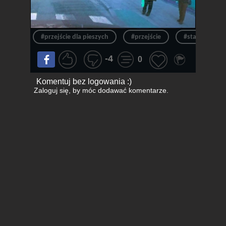
#przejście dla pieszych
#przejście
#stare baby
-4
0
Komentuj bez logowania :)
Zaloguj się
, by móc dodawać komentarze.