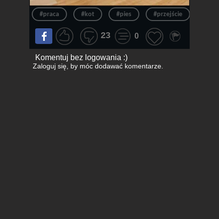
#praca
#kot
#pies
#przejście
#ryn
23
0
Komentuj bez logowania :)
Zaloguj się
, by móc dodawać komentarze.