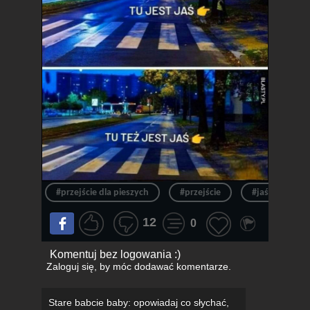
#przejście dla pieszych
#przejście
#jaś
#o
12
0
Komentuj bez logowania :)
Zaloguj się
, by móc dodawać komentarze.
Stare babcie baby: opowiadaj co słychać,