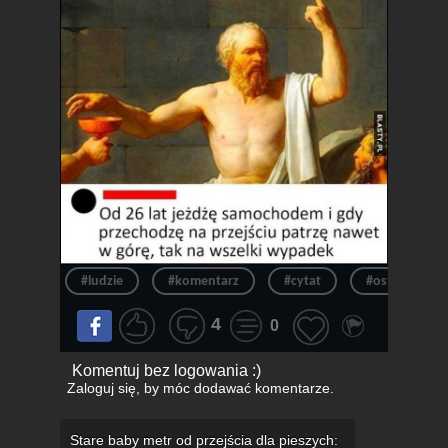
#ludzie
#komentarz
#cytat
#ostrożność
4
0
Komentuj bez logowania :)
Zaloguj się
, by móc dodawać komentarze.
Stare baby metr od przejścia dla pieszych: