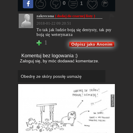
0
1
zakrecona
( dodaj do czarnej listy )
2018-01-22 09:20:51
To tak jak ludzie boją się dentysty, tak psy
boją się weterynarza
1
Odpisz jako Anonim
Komentuj bez logowania :)
Zaloguj się
, by móc dodawać komentarze.
Obedrę ze skóry posolę usmażę