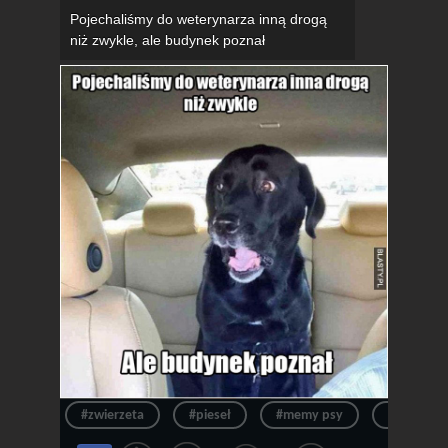
Pojechaliśmy do weterynarza inną drogą
niż zwykle, ale budynek poznał
#zwierzeta
#pieseł
#memy psy
#śmieszne