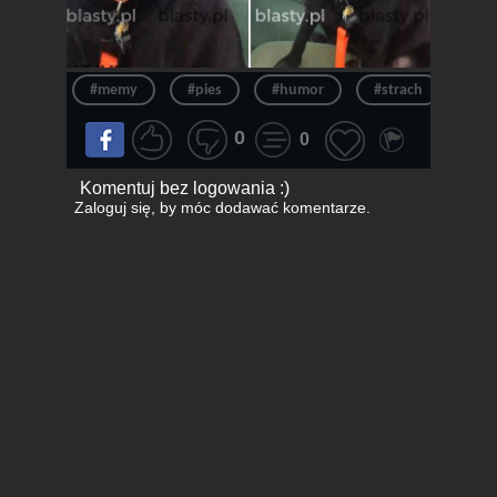
#memy
#pies
#humor
#strach
#ps
0
0
Komentuj bez logowania :)
Zaloguj się
, by móc dodawać komentarze.