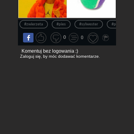
#zwierzeta
#pies
#sylwester
#petardy
0
0
Komentuj bez logowania :)
Zaloguj się
, by móc dodawać komentarze.