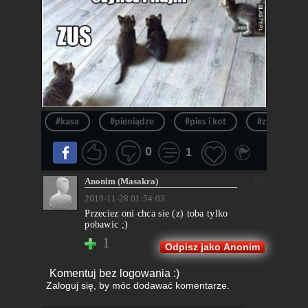
#kasa
#pieniądze
#pies i kot
#zus
0
1
Anonim (Masakra)
2019-11-28 01:54:03
Przeciez oni chca sie (z) toba tylko
pobawic ;)
1
Odpisz jako Anonim
Komentuj bez logowania :)
Zaloguj się
, by móc dodawać komentarze.