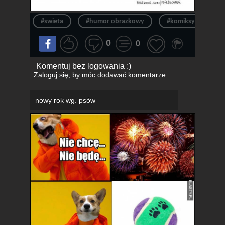
#swieta
#humor obrazkowy
#komiksy
#p
0
0
Komentuj bez logowania :)
Zaloguj się
, by móc dodawać komentarze.
nowy rok wg. psów