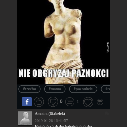
#rzeźba
#mama
#paznokcie
#rzeźby
0
1
Anonim (Diabełek)
2019-01-28 16:41:57
Hahahaha hahaha hahahahahahaha