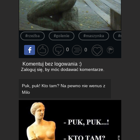
#rzeźba
#golenie
#maszynka
#rzeźby
0
0
Komentuj bez logowania :)
Zaloguj się
, by móc dodawać komentarze.
Puk, puk! Kto tam? Na pewno nie wenus z
Milo