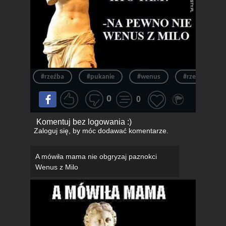
#rzeźba
#pukanie
#wenus
#rzeźby
0
0
Komentuj bez logowania :)
Zaloguj się
, by móc dodawać komentarze.
A mówiła mama nie obgryzaj paznokci
Wenus z Milo