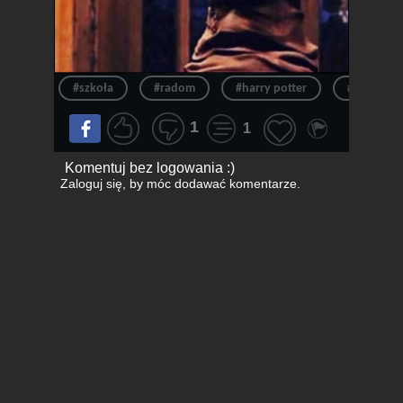
#szkoła
#radom
#harry potter
#slytherin
1
1
Komentuj bez logowania :)
Zaloguj się
, by móc dodawać komentarze.