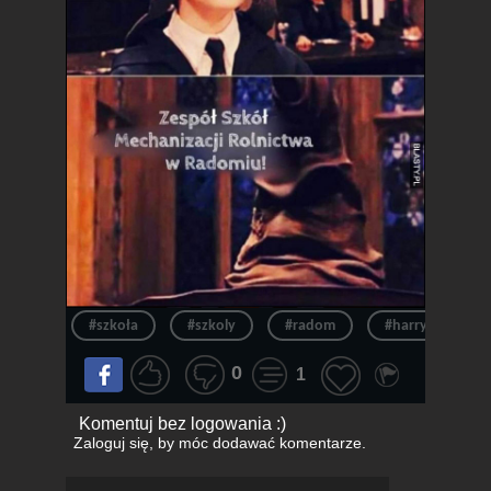
#szkoła
#szkoly
#radom
#harry potter
0
1
Komentuj bez logowania :)
Zaloguj się
, by móc dodawać komentarze.