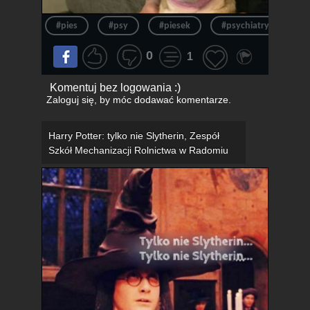
#pies
#psy
#piesek
#psychiatryk
#
0
1
Komentuj bez logowania :)
Zaloguj się
, by móc dodawać komentarze.
Harry Potter: tylko nie Slytherin, Zespół
Szkół Mechanizacji Rolnictwa w Radomiu