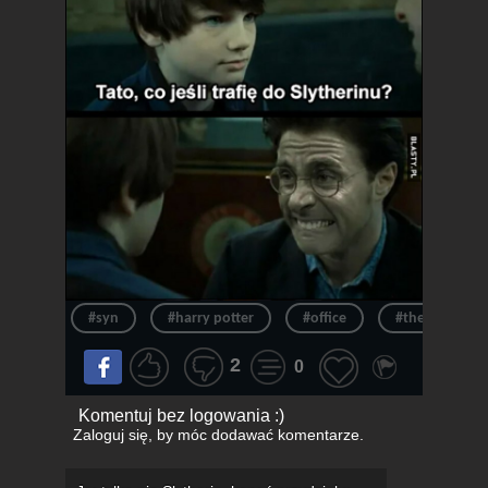
#syn
#harry potter
#office
#the office
2
0
Komentuj bez logowania :)
Zaloguj się
, by móc dodawać komentarze.