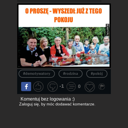
#demotywatory
#rodzina
#pokój
#andrz
-1
0
Komentuj bez logowania :)
Zaloguj się
, by móc dodawać komentarze.