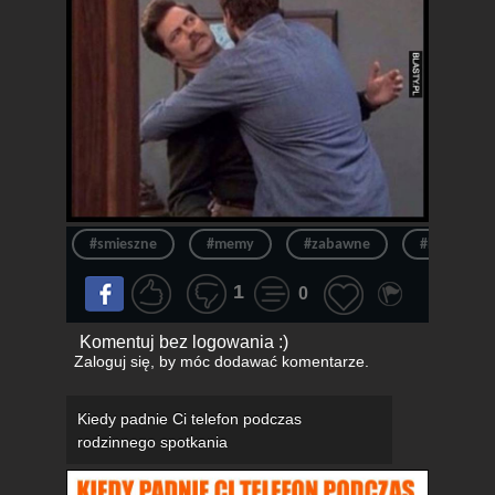
#smieszne
#memy
#zabawne
#humor
1
0
Komentuj bez logowania :)
Zaloguj się
, by móc dodawać komentarze.
Kiedy padnie Ci telefon podczas
rodzinnego spotkania