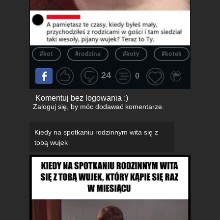
#kot
#rodzina
#koty
#kotek
#spot
24
0
Komentuj bez logowania :)
Zaloguj się
, by móc dodawać komentarze.
Kiedy na spotkaniu rodzinnym wita się z
tobą wujek