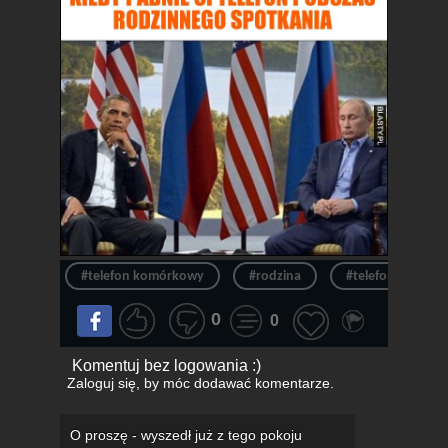
#telefon komórkowy
#rodzina
#telefon
#
0
0
Komentuj bez logowania :)
Zaloguj się
, by móc dodawać komentarze.
O proszę - wyszedł już z tego pokoju