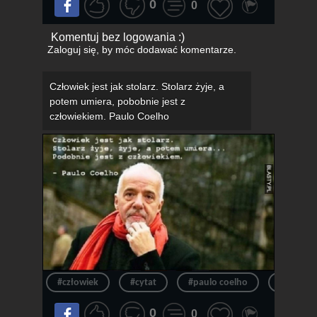
0
0
Komentuj bez logowania :)
Zaloguj się
, by móc dodawać komentarze.
Człowiek jest jak stolarz. Stolarz żyje, a
potem umiera, pobobnie jest z
człowiekiem. Paulo Coelho
#człowiek
#cytat
#paulo coelho
#coelho
0
0