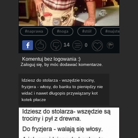
#naprawa
#noga
#stół
#majster
#
14
0
Komentuj bez logowania :)
Zaloguj się
, by móc dodawać komentarze.
Idziesz do stolarza - wszędzie trociny,
fryzjera - włosy, do banku to pieniędzy nie
widać i nawet długopis przywiązany kot
kotek płacze