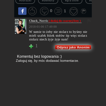
#obrazki
#demoty
#gra słów
#śmieszne
0
1
Chuck_Norris
( dodaj do czarnej listy )
2018-01-06 17:49:00
W sumie to żeby nie stolarz to byśmy nie
mieli szafek łóżek stołów itp więc stolarz
stolarz niech żyje żyje nam!
1
Odpisz jako Anonim
Komentuj bez logowania :)
Zaloguj się
, by móc dodawać komentarze.