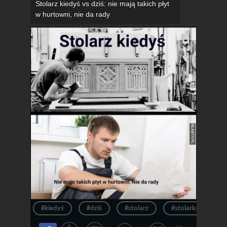
Stolarz kiedyś vs dziś: nie mają takich płyt
w hurtowni, nie da rady
#kiedyś
#dziś
#stolarz
#stolarka
#