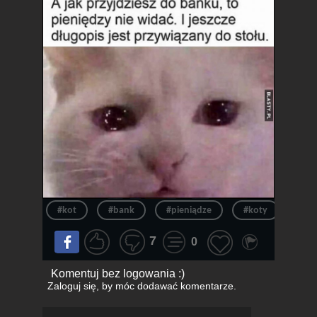
#kot
#bank
#pieniądze
#koty
#pł
7
0
Komentuj bez logowania :)
Zaloguj się
, by móc dodawać komentarze.