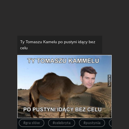
Ty Tomaszu Kamelu po pustyni idący bez
celu
#gra słów
#celebryta
#pustynia
#wielbłą