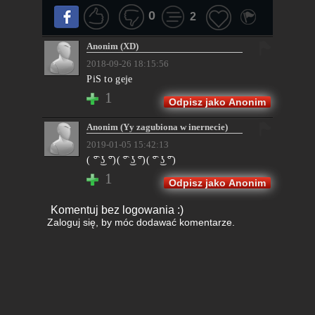
0
2
Anonim (XD)
2018-09-26 18:15:56
PiS to geje
1
Odpisz jako Anonim
Anonim (Yy zagubiona w inernecie)
2019-01-05 15:42:13
( ͡° ͜ʖ ͡°)( ͡° ͜ʖ ͡°)( ͡° ͜ʖ ͡°)
1
Odpisz jako Anonim
Komentuj bez logowania :)
Zaloguj się
, by móc dodawać komentarze.