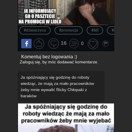
#dziewczyna
#promocja
#lidl
#była
16
0
Komentuj bez logowania :)
Zaloguj się
, by móc dodawać komentarze.
Ja spóźniający się godzinę do roboty
wiedząc, że mają za mało pracowników
żeby mnie wywalić Ricky Chłopaki z
baraków