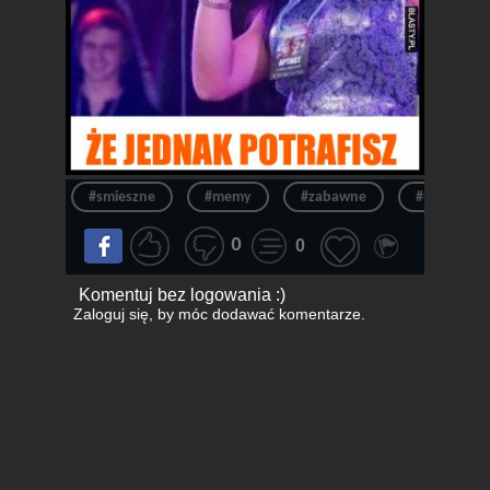
#smieszne
#memy
#zabawne
#usta
0
0
Komentuj bez logowania :)
Zaloguj się
, by móc dodawać komentarze.