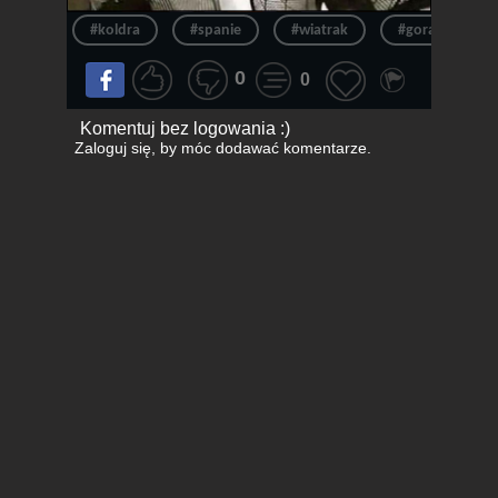
#koldra
#spanie
#wiatrak
#gorąco
0
0
Komentuj bez logowania :)
Zaloguj się
, by móc dodawać komentarze.