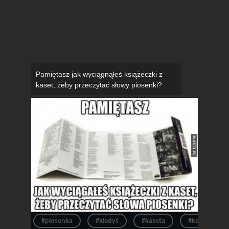
Pamiętasz jak wyciągnąłeś książeczki z
kaset, żeby przeczytać słowy piosenki?
#piosenka
#kiedyś
#kaseta
#książeczka