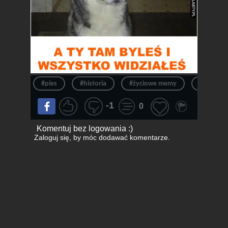
#pies
#historia
#życiowe memy
#kłamczu
-1
0
Komentuj bez logowania :)
Zaloguj się
, by móc dodawać komentarze.