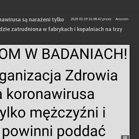
awirusa są narażeni tylko
2020-03-19 16:08:42
przez
Anonim
ędzie zatrudniona w fabrykach i kopalniach na trzy