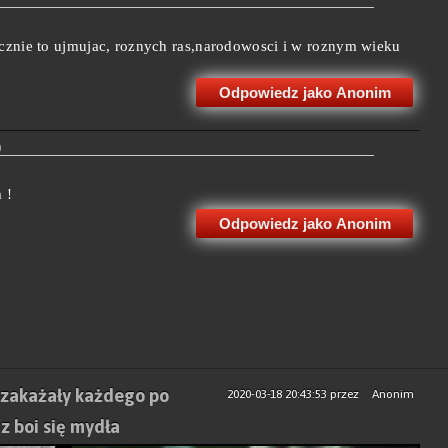
ycznie to ujmujac, roznych ras,narodowosci i w roznym wieku
Odpowiedz jako Anonim
)
 !
Odpowiedz jako Anonim
, zakażały każdego po
2020-03-18 20:43:53
przez
Anonim
az boi się mydła