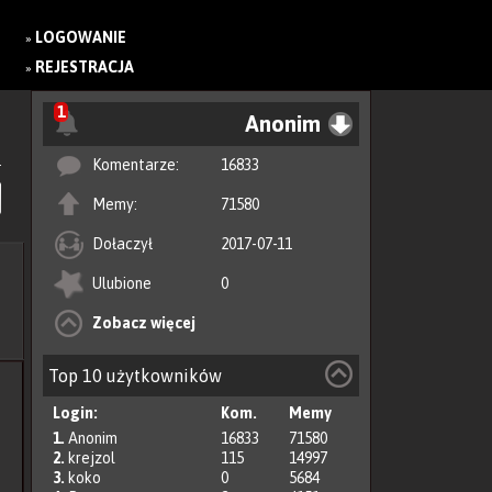
LOGOWANIE
»
REJESTRACJA
»
1
Anonim
Komentarze:
16833
Memy:
71580
Dołaczył
2017-07-11
Ulubione
0
Zobacz więcej
Top 10 użytkowników
Login:
Kom.
Memy
1.
Anonim
16833
71580
2.
krejzol
115
14997
3.
koko
0
5684