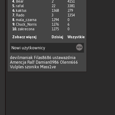
4.
Bear
2
4151
5.
rafal
22
3381
6.
kaktus
1368
279
7.
Rado
3
1354
8.
mala_czarna
1294
0
9.
Chuck_Norris
1276
6
10.
zakrecona
1275
0
Zobacz więcej
Dzisiaj
Wszystkie
Nowi użytkownicy
devilmaniak
Filas8686
ustawazdnia
Amencja
Ralf
Damian0986
Olenn666
Vulples
szonikx
Mass1ve