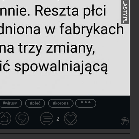
...
#wirusy
#płeć
#korona
2