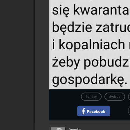
#chiny
#wirus
Anonim