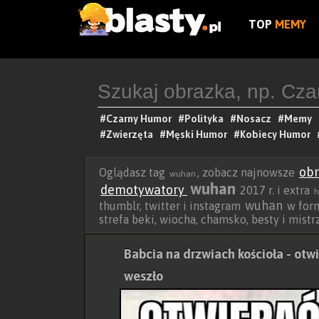
TOP
MEMY
#Czarny Humor
#Polityka
#Nosacz
#Memy
#Zwierzęta
#Męski Humor
#Kobiecy Humor
obr
Oglądasz tag
, zobacz najnowsze
wuhan
wuhan
demotywatory
2017 r. i extra
wuhan
thumblr, twitter i instagram
w forma
strefa beki, wiocha, chamsko, besty i mist
Babcia na drzwiach kościoła - otw
weszło