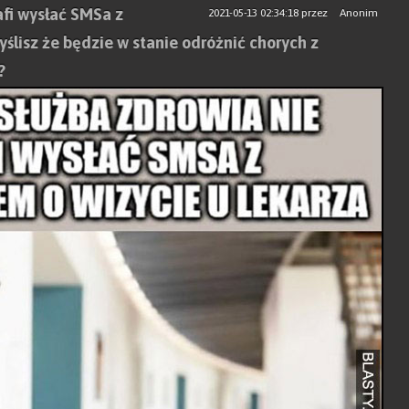
afi wysłać SMSa z
2021-05-13 02:34:18
przez
Anonim
ślisz że będzie w stanie odróżnić chorych z
?