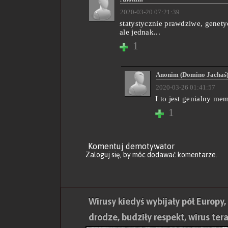
2020-03-20 07:21:39
statystycznie prawdziwe, genet
ale jednak...
1
Anonim (Domino Jachaś
2020-03-26 01:41:57
I to jest genialny mem
1
Komentuj demotywator
Zaloguj się
, by móc dodawać komentarze.
Wirusy kiedyś wybijały pół Europy
drodze, budziły respekt, wirus ter