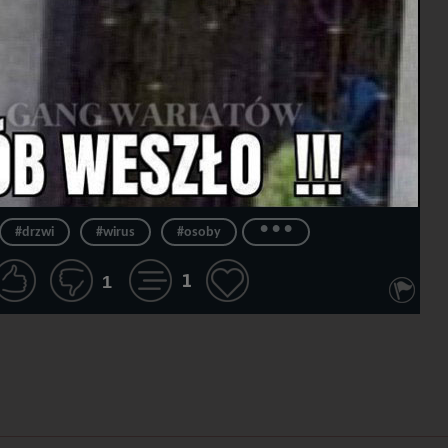
...
#drzwi
#wirus
#osoby
1
1