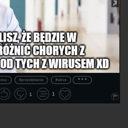
...
smsy
#przeziębienie
#wirus
1
1