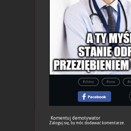
#chiny
#sms
#
Komentuj demotywator
Zaloguj się
, by móc dodawać komentarze.