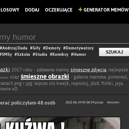
LOSOWY
DODAJ
OCZEKUJĄCE
GENERATOR MEMÓW
#Andrzej Duda
#Gify
#Demoty
#Demotywatory
#SMSy
#Szkoła
#Studia
#Komiksy
#Humor
azki
2017 roku - zabawne memy,
śmieszne zdjęcia
, najlepsze
śmieszne obrazki
oraz
- galerie memów, pinterest,
humor
tach png i jpg. lepsze niż kwejk, repostuj, jbzd, fishki, jeja,
rzowie xD
ierać policzyłam 48 osób
2021-06-29 03:06:59
przez
Anonim