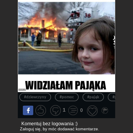
#dziewczyny
#pomoc
#pająk
#pożar
1
0
Komentuj bez logowania :)
Zaloguj się
, by móc dodawać komentarze.