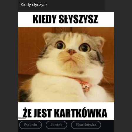
Kiedy słyszysz
#szkoła
#kotek
#kartkówka