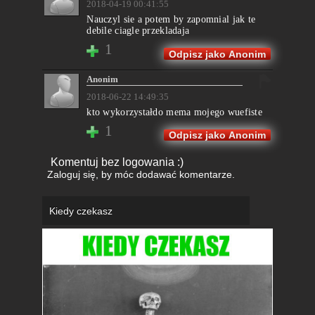
2018-04-19 00:41:55
Nauczyl sie a potem by zapomnial jak te
debile ciagle przekladaja
1
Odpisz jako Anonim
Anonim
2018-06-22 14:49:35
kto wykorzystałdo mema mojego wuefiste
1
Odpisz jako Anonim
Komentuj bez logowania :)
Zaloguj się
, by móc dodawać komentarze.
Kiedy czekasz