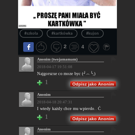
#szkoła
#kartkówka
#kujon
2
4
Anonim (twojamamam)
2018-04-17 19:51:08
Najgorszxe co moze byc (╯︵╰,)
1
Odpisz jako Anonim
Anonim
2018-04-18 20:47:31
I wtedy każdy chce mu wpierdo.. Ć
1
Odpisz jako Anonim
Anonim