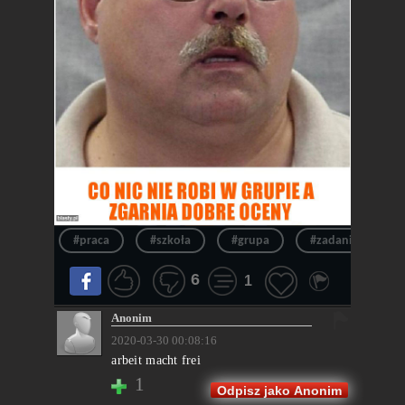
#praca
#szkoła
#grupa
#zadanie
6
1
Anonim
2020-03-30 00:08:16
arbeit macht frei
1
Odpisz jako Anonim