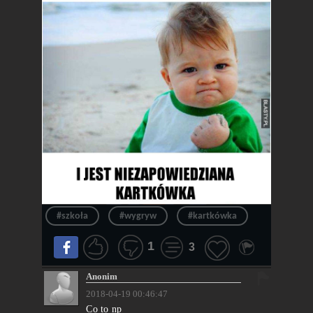
#szkoła
#wygryw
#kartkówka
1
3
Anonim
2018-04-19 00:46:47
Co to np