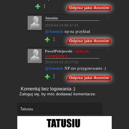
1
Odpisz jako Anonim
Anonim
2018-04-19 00:47:01
@Anonim
np-na przykład
1
Odpisz jako Anonim
PawelPolejowski
( dodaj do
czarnej listy )
2018-04-19 19:57:01
@Anonim
NP nie przygotowanie :)
1
Odpisz jako Anonim
Komentuj bez logowania :)
Zaloguj się
, by móc dodawać komentarze.
Tatusiu