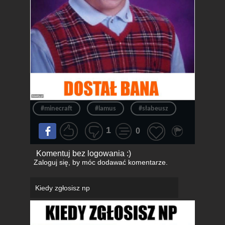
#minecraft
#lamus
#słabeusz
1
0
Komentuj bez logowania :)
Zaloguj się
, by móc dodawać komentarze.
Kiedy zgłosisz np