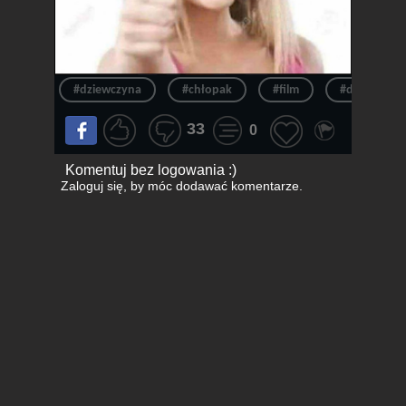
#dziewczyna
#chłopak
#film
#dziewczyn
33
0
Komentuj bez logowania :)
Zaloguj się
, by móc dodawać komentarze.