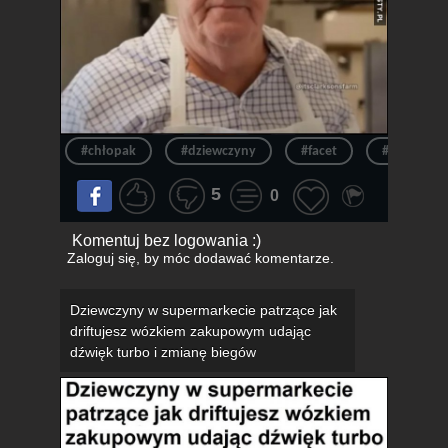
#chłopak
#dziewczyny
#facet
#mężczyzn
5
0
Komentuj bez logowania :)
Zaloguj się
, by móc dodawać komentarze.
Dziewczyny w supermarkecie patrzące jak
driftujesz wózkiem zakupowym udając
dźwięk turbo i zmianę biegów