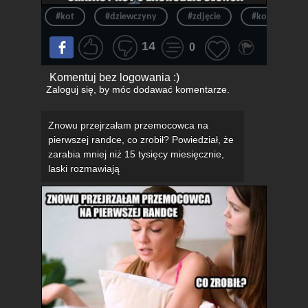
#kot
#dziewczyny
#zdjęcie
#kotek
14
0
Komentuj bez logowania :)
Zaloguj się
, by móc dodawać komentarze.
Znowu przejrzałam przemocowca na
pierwszej randce, co zrobił? Powiedział, że
zarabia mniej niż 15 tysięcy miesięcznie,
laski rozmawiają