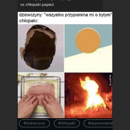
vs chłopaki papież
#dziewczyny
#chłopaki
#wspomnienia
#