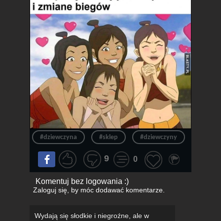
#dziewczyna
#sklep
#dziewczyny
#drift
9
0
Komentuj bez logowania :)
Zaloguj się
, by móc dodawać komentarze.
Wydają się słodkie i niegroźne, ale w