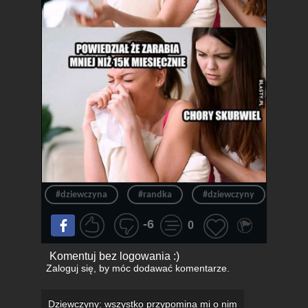
#dziewczyna
#randka
#dziewczyny
#pen
-6
0
Komentuj bez logowania :)
Zaloguj się
, by móc dodawać komentarze.
Dziewczyny: wszystko przypomina mi o nim