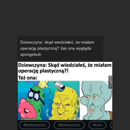
Dziewczyna: skąd wiedziałeś, że miałam
operację plastyczną? Jak ona wygląda:
spongebob
#dziewczyna
#dziewczyny
#ona
#wygląd