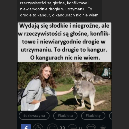
rzeczywistości są głośne, konfliktowe i
niewiarygodnie drogie w utrzymaniu. To
drugie to kangur, o kangurach nic nie wiem
#dziewczyna
#kobieta
#kobiety
#dziewc
33
0