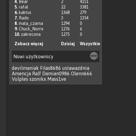
4.
Bear
2
4151
5.
rafal
22
3381
6.
kaktus
1368
279
7.
Rado
3
1354
8.
mala_czarna
1294
0
9.
Chuck_Norris
1276
6
10.
zakrecona
1275
0
Zobacz więcej
Dzisiaj
Wszystkie
Nowi użytkownicy
devilmaniak
Filas8686
ustawazdnia
Amencja
Ralf
Damian0986
Olenn666
Vulples
szonikx
Mass1ve