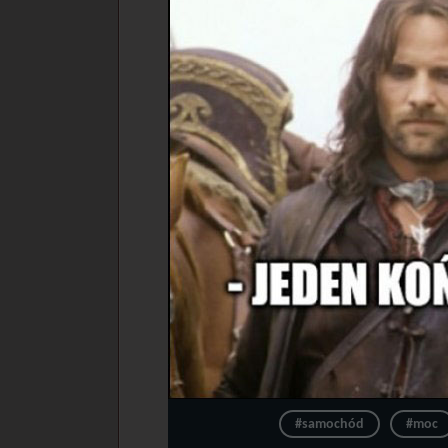
#samochód
#moc