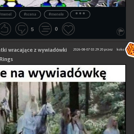
...
#menel
#scena
#menele
0
5
tki wracające z wywiadówki
2026-08-07 03:29:20
przez
koko
 Rings