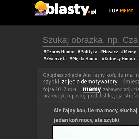
TOP
MEMY
#Czarny Humor
#Polityka
#Nosacz
#Memy
#Zwierzęta
#Męski Humor
#Kobiecy Humor
Ale fajny koń, ile ma 
Oglądasz zdjęcie
szybki
zdjęcia demotywatory
śmies
-
memy
fejsa 2017 roku -
zabawne zdjęcia 
niż kwejk, repostuj, jbzd, fishki, jeja, str
Ale fajny koń, ile ma mocy, słuchaj
jeden koń mocy, ale szybki