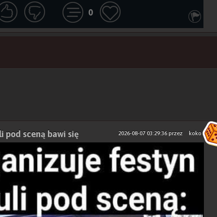
0
li pod sceną bawi się
2026-08-07 03:29:36
przez
koko