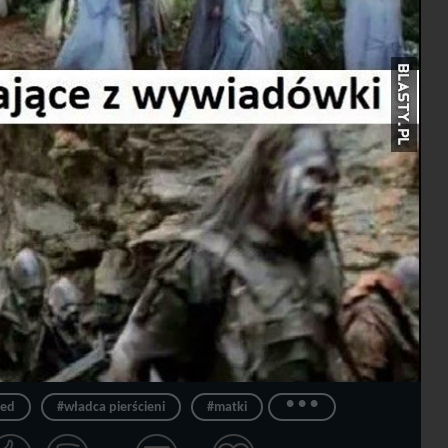
...
zed
#władca pierścieni
#matki