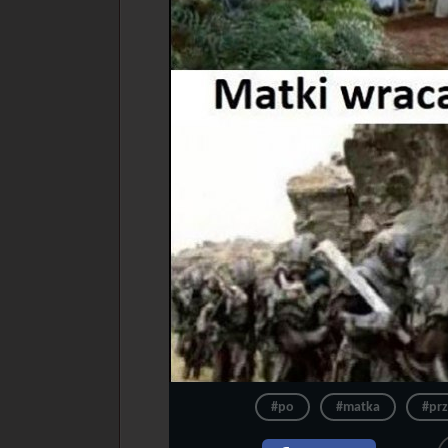
#po
#matka
#pr