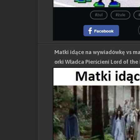
#żul
#żule
Matki idące na wywiadówkę vs ma
orki Władca Pierścieni Lord of the