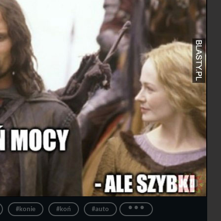
...
#konie
#koń
#auto