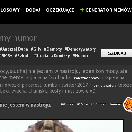
LOSOWY
DODAJ
OCZEKUJĄCE
GENERATOR MEMÓW
#Andrzej Duda
#Gify
#Demoty
#Demotywatory
#SMSy
#Szkoła
#Studia
#Komiksy
#Humor
mocy, słuchaj nie jestem w nastroju, jeden koń mocy, ale
zne memy
, zdjęcia na facebooka,
i tapety na
śmieszne obrazki
i obrazki pinterest, tumblr i twitter 2017 r.
lepsze
demotywatory
efa beki, wiocha, chamsko, besty i mistrzowie xD
 nie jestem w nastroju,
09 lutego 2022 16:23:17
przez
Anonim