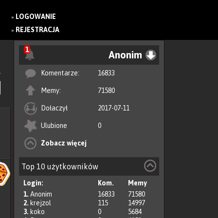
LOGOWANIE
»
REJESTRACJA
»
1
Anonim
Komentarze:
16833
Memy:
71580
Dołaczył
2017-07-11
Ulubione
0
Zobacz więcej
Top 10 użytkowników
Login:
Kom.
Memy
1.
Anonim
16833
71580
2.
krejzol
115
14997
3.
koko
0
5684