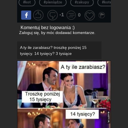
#kot
#pieniądze
#zakupy
#kotek
-1
0
Komentuj bez logowania :)
Zaloguj się
, by móc dodawać komentarze.
A ty ile zarabiasz? troszkę poniżej 15
tysięcy. 14 tysięcy? 3 tysiące