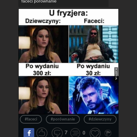
faceci porównanie
#faceci
#porównanie
#dziewczyny
#włos
7
0