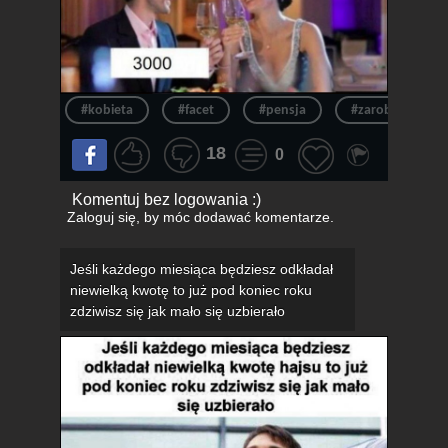
#kobieta
#facet
#pensja
#zarobki
18
0
Komentuj bez logowania :)
Zaloguj się
, by móc dodawać komentarze.
Jeśli każdego miesiąca będziesz odkładał
niewielką kwotę to już pod koniec roku
zdziwisz się jak mało się uzbierało