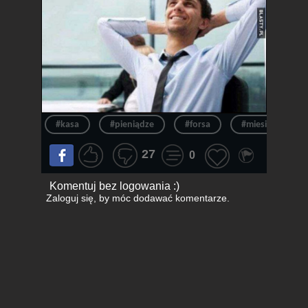
#kasa
#pieniądze
#forsa
#miesiąc
27
0
Komentuj bez logowania :)
Zaloguj się
, by móc dodawać komentarze.