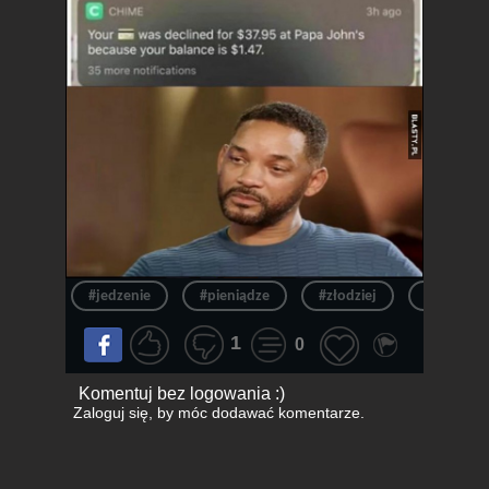
#jedzenie
#pieniądze
#złodziej
#fail
1
0
Komentuj bez logowania :)
Zaloguj się
, by móc dodawać komentarze.