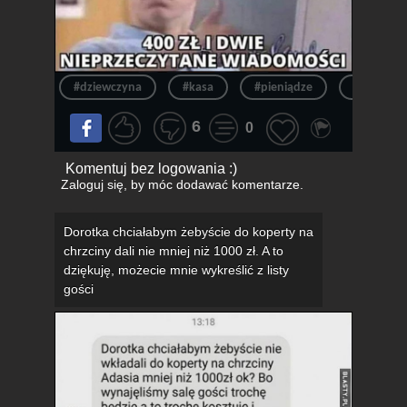
#dziewczyna
#kasa
#pieniądze
#była
6
0
Komentuj bez logowania :)
Zaloguj się
, by móc dodawać komentarze.
Dorotka chciałabym żebyście do koperty na
chrzciny dali nie mniej niż 1000 zł. A to
dziękuję, możecie mnie wykreślić z listy
gości