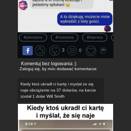
#pieniądze
#rozmowa
#impreza
#wiadom
3
0
Komentuj bez logowania :)
Zaloguj się
, by móc dodawać komentarze.
Kiedy ktoś ukradł ci kartę i myslał że się
naje obciążenie na 37 dolarów, na karcie
został 1 dolar Will Smith