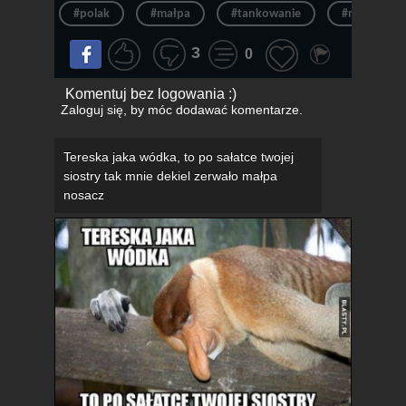
#polak
#małpa
#tankowanie
#nosacz
3
0
Komentuj bez logowania :)
Zaloguj się
, by móc dodawać komentarze.
Tereska jaka wódka, to po sałatce twojej
siostry tak mnie dekiel zerwało małpa
nosacz