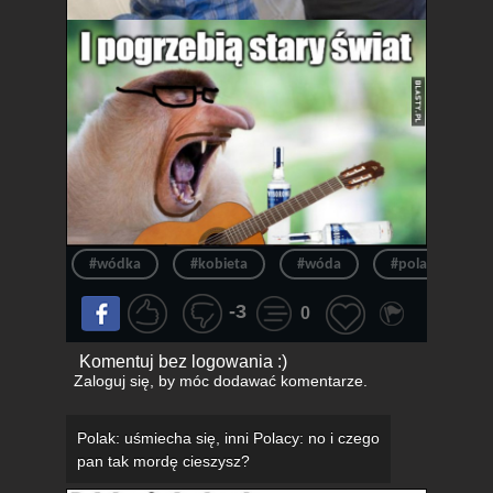
#wódka
#kobieta
#wóda
#polak
#
-3
0
Komentuj bez logowania :)
Zaloguj się
, by móc dodawać komentarze.
Polak: uśmiecha się, inni Polacy: no i czego
pan tak mordę cieszysz?