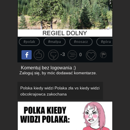
#polak
#małpa
#nosacz
#góra
#pi
-3
0
Komentuj bez logowania :)
Zaloguj się
, by móc dodawać komentarze.
Polska kiedy widzi Polaka zła vs kiedy widzi
obcokrajowca zakochana