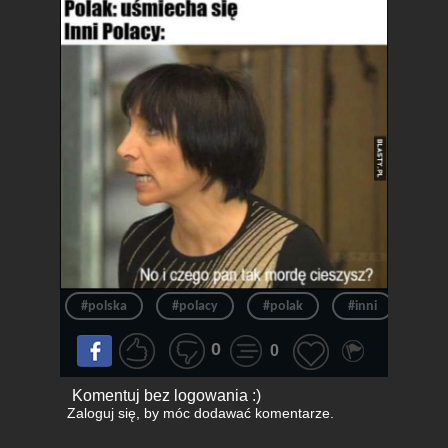
#polska
#polacy
#polak
#inni
#uś
0
0
Komentuj bez logowania :)
Zaloguj się
, by móc dodawać komentarze.