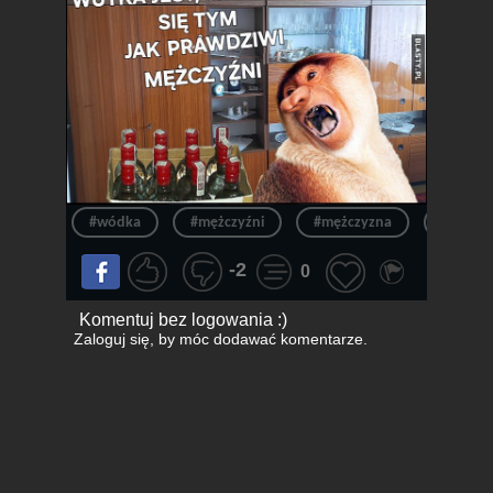
#wódka
#mężczyźni
#mężczyzna
#polak
-2
0
Komentuj bez logowania :)
Zaloguj się
, by móc dodawać komentarze.