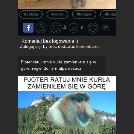
#polska
#polak
#bogacz
#bogaty
3
0
Komentuj bez logowania :)
Zaloguj się
, by móc dodawać komentarze.
Pjoter ratuj mnie kurła zamieniłem się w
góre, regiel dolny małpa nosacz