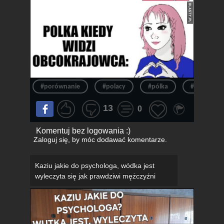
#porównanie
#polacy
#pólka
#polak
13
0
Komentuj bez logowania :)
Zaloguj się
, by móc dodawać komentarze.
Kaziu jakie do psychologa, wódka jest
wyleczyta się jak prawdziwi mężczyźni