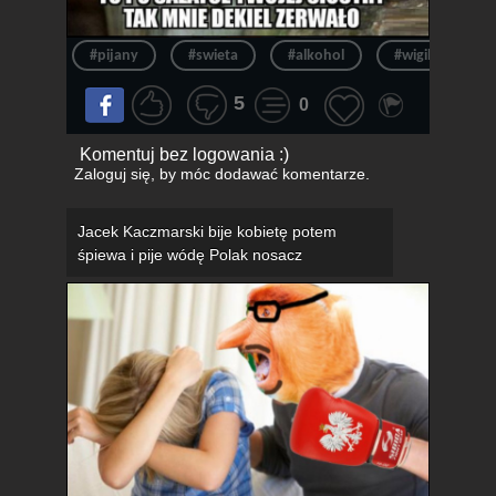
#pijany
#swieta
#alkohol
#wigilia
5
0
Komentuj bez logowania :)
Zaloguj się
, by móc dodawać komentarze.
Jacek Kaczmarski bije kobietę potem
śpiewa i pije wódę Polak nosacz