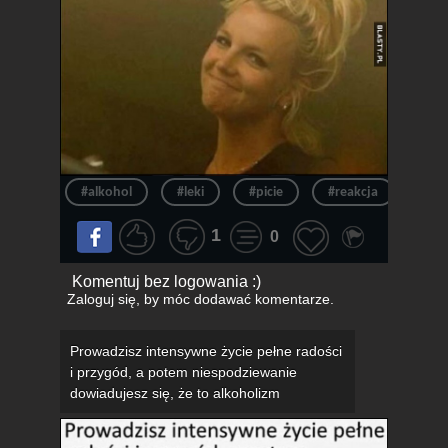
#alkohol
#leki
#picie
#reakcja
#ją
1
0
Komentuj bez logowania :)
Zaloguj się
, by móc dodawać komentarze.
Prowadzisz intensywne życie pełne radości
i przygód, a potem niespodziewanie
dowiadujesz się, że to alkoholizm