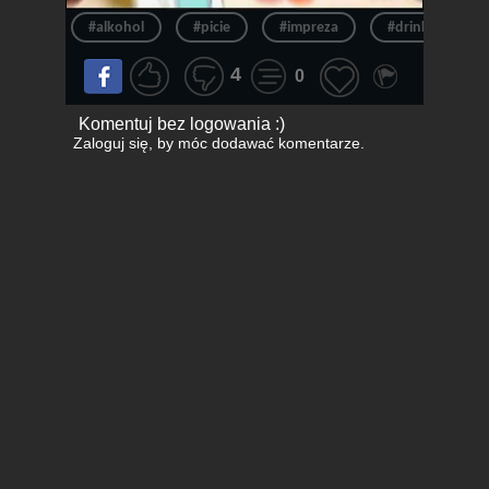
#alkohol
#picie
#impreza
#drink
#
4
0
Komentuj bez logowania :)
Zaloguj się
, by móc dodawać komentarze.