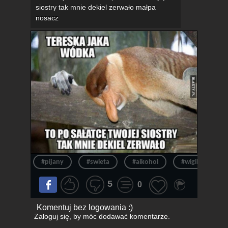
siostry tak mnie dekiel zerwało małpa
nosacz
#pijany
#swieta
#alkohol
#wigilia
5
0
Komentuj bez logowania :)
Zaloguj się
, by móc dodawać komentarze.