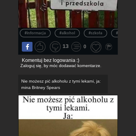
#informacja
#alkohol
#szkoła
#pracowni
13
0
Komentuj bez logowania :)
Zaloguj się
, by móc dodawać komentarze.
Nie możesz pić alkoholu z tymi lekami, ja:
mina Britney Spears