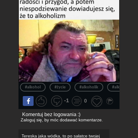
#alkohol
#życie
#alkoholik
#alkoholizm
-1
0
Komentuj bez logowania :)
Zaloguj się
, by móc dodawać komentarze.
Tereska jaka wódka, to po sałatce twojej