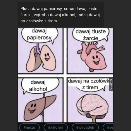
Płuca dawaj papierosy, serce dawaj tłuste
żarcie, wątroba dawaj alkohol, mózg dawaj
na czołówkę z tirem
#mózg
#alkohol
#wypadek
#serce