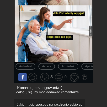
#alkohol
#stary
#dziadek
#picie
#
3
0
Komentuj bez logowania :)
Zaloguj się
, by móc dodawać komentarze.
Jakie macie sposoby na racdzenie sobie ze