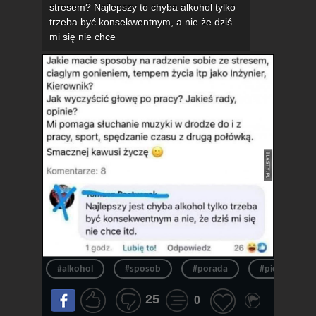
stresem? Najlepszy to chyba alkohol tylko
trzeba być konsekwentnym, a nie że dziś
mi się nie chce
#alkohol
#sposob
#porada
#picie
25
0