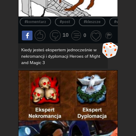
#komentarz
#post
#kleszcze
#wpis
10
0
Kiedy jesteś ekspertem jednocześnie w
nekromancji i dyplomacji Heroes of Might
and Magic 3