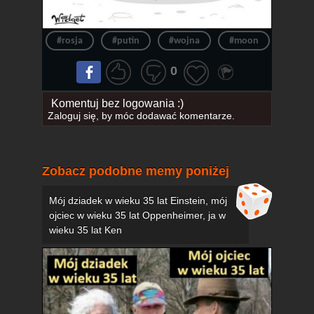
#rosja
#putin
#wojna
#moon
#kos
0
Komentuj bez logowania :)
Zaloguj się
, by móc dodawać komentarze.
Zobacz podobne memy poniżej
Mój dziadek w wieku 35 lat Einstein, mój
ojciec w wieku 35 lat Oppenheimer, ja w
wieku 35 lat Ken