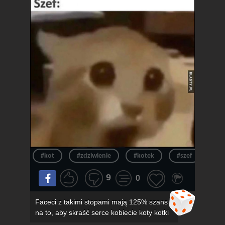
#kot
#zdziwienie
#kotek
#szef
#ur
9
0
Faceci z takimi stopami mają 125% szans
na to, aby skraść serce kobiecie koty kotki