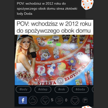
POV: wchodzisz w 2012 roku do
spożywczego obok domu strea złotówki
lody Doda
#lody
#sklep
#rok
#doda
#pov
5
0