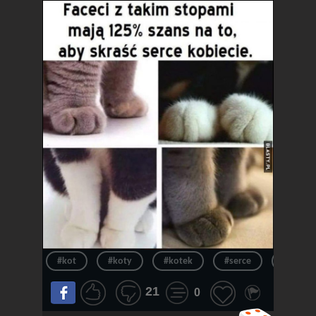
#kot
#koty
#kotek
#serce
#kotki
21
0