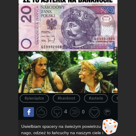
#pieniądze
#banknot
#asterix
#pieniądz
4
0
Uwielbiam spacery na świeżym powietrzu
nago, odzież to łańcuchy na naszym ciele i