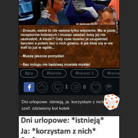
#gra
#heroes
#heroes 3
#heroes of migh
1
0
Dni urlopowe: istnieją, ja: korzystam z nich,
szef: zdziwiony kot kotek