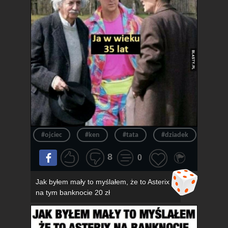
#ojciec
#ken
#tata
#dziadek
#wie
8
0
Jak byłem mały to myślałem, że to Asterix
na tym banknocie 20 zł